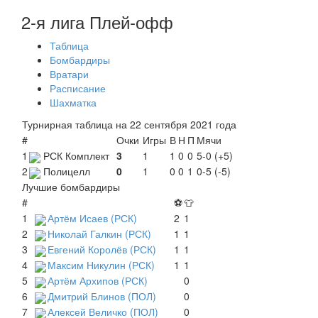
2-я лига Плей-офф
Таблица
Бомбардиры
Вратари
Расписание
Шахматка
Турнирная таблица на 22 сентября 2021 года
#
Очки
Игры
В
Н
П
Мячи
1
РСК Комплект
3
1
1
0
0
5-0 (+5)
2
Полицелл
0
1
0
0
1
0-5 (-5)
Лучшие бомбардиры
#
⚽
👕
1
Артём Исаев (РСК)
2
1
2
Николай Галкин (РСК)
1
1
3
Евгений Королёв (РСК)
1
1
4
Максим Никулин (РСК)
1
1
5
Артём Архипов (РСК)
0
6
Дмитрий Блинов (ПОЛ)
0
7
Алексей Величко (ПОЛ)
0