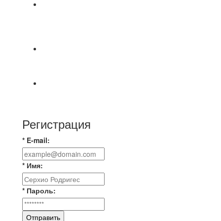
⚽НАЗНАЧЕНИЯ СУДЕЙ⚽ ‼В СРЕДУ
СОСТОЯТСЯ ДОИГРОВКИ 2-Х ТАЙМОВ ДВУХ
МАТЧЕЙ 2А ЛИГИ.
⚡️Сегодня было жарко⚡️ ⚽ ️«Протестировали»
новую футбольную площадку в
📅 Анонс матчей на пятницу, 7 августа 2026 г.
🎡 Центральный парк культуры и отдыха
Регистрация
* E-mail:
* Имя:
* Пароль:
Отправить