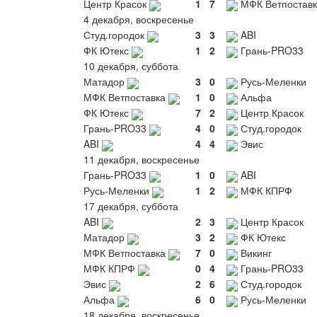
Центр Красок
1
7
МФК Ветпоставк
4 декабря, воскресенье
Студ.городок
3
3
ABI
ФК Ютекс
1
2
Грань-PRO33
10 декабря, суббота
Матадор
3
0
Русь-Меленки
МФК Ветпоставка
1
0
Альфа
ФК Ютекс
7
2
Центр Красок
Грань-PRO33
4
0
Студ.городок
ABI
4
4
Эвис
11 декабря, воскресенье
Грань-PRO33
1
0
ABI
Русь-Меленки
1
2
МФК КПРФ
17 декабря, суббота
ABI
2
3
Центр Красок
Матадор
3
2
ФК Ютекс
МФК Ветпоставка
7
0
Викинг
МФК КПРФ
0
4
Грань-PRO33
Эвис
2
6
Студ.городок
Альфа
6
0
Русь-Меленки
18 декабря, воскресенье