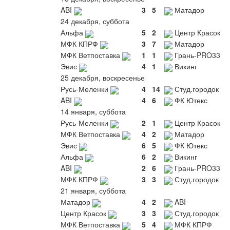
ABI
3
5
Матадор
24 декабря, суббота
Альфа
5
2
Центр Красок
МФК КПРФ
3
7
Матадор
МФК Ветпоставка
1
1
Грань-PRO33
Эвис
4
1
Викинг
25 декабря, воскресенье
Русь-Меленки
4
14
Студ.городок
ABI
4
6
ФК Ютекс
14 января, суббота
Русь-Меленки
2
1
Центр Красок
МФК Ветпоставка
4
2
Матадор
Эвис
6
5
ФК Ютекс
Альфа
6
2
Викинг
ABI
2
6
Грань-PRO33
МФК КПРФ
3
3
Студ.городок
21 января, суббота
Матадор
4
2
ABI
Центр Красок
3
3
Студ.городок
МФК Ветпоставка
5
4
МФК КПРФ