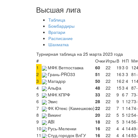
Высшая лига
Таблица
Бомбардиры
Вратари
Расписание
Шахматка
Турнирная таблица на 25 марта 2023 года
#
Очки
Игры
В
Н
П
Мя
1
МФК Ветпоставка
60
22
19
3
0
124
2
Грань-PRO33
51
22
16
3
3
81-
3
Матадор
50
22
16
2
4
114
4
Альфа
48
22
15
3
4
87-
5
МФК КПРФ
33
22
9
6
7
73-
6
Эвис
28
22
9
1
12
73-
7
ФК Ютекс (Камешково)
22
22
7
1
14
74-
8
Викинг
20
22
5
5
12
54-
9
ABI
18
22
5
3
14
56-
10
Русь-Меленки
16
22
4
4
14
49-
11
Студ.городок ВлГУ
16
22
4
4
14
83-