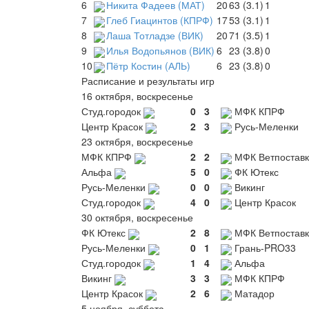
6
Никита Фадеев (МАТ)
20
63 (3.1)
1
7
Глеб Гиацинтов (КПРФ)
17
53 (3.1)
1
8
Лаша Тотладзе (ВИК)
20
71 (3.5)
1
9
Илья Водопьянов (ВИК)
6
23 (3.8)
0
10
Пётр Костин (АЛЬ)
6
23 (3.8)
0
Расписание и результаты игр
16 октября, воскресенье
Студ.городок
0
3
МФК КПРФ
Центр Красок
2
3
Русь-Меленки
23 октября, воскресенье
МФК КПРФ
2
2
МФК Ветпоставк
Альфа
5
0
ФК Ютекс
Русь-Меленки
0
0
Викинг
Студ.городок
4
0
Центр Красок
30 октября, воскресенье
ФК Ютекс
2
8
МФК Ветпоставк
Русь-Меленки
0
1
Грань-PRO33
Студ.городок
1
4
Альфа
Викинг
3
3
МФК КПРФ
Центр Красок
2
6
Матадор
5 ноября, суббота