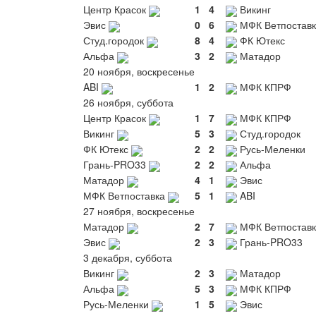
Центр Красок
1
4
Викинг
Эвис
0
6
МФК Ветпоставк
Студ.городок
8
4
ФК Ютекс
Альфа
3
2
Матадор
20 ноября, воскресенье
ABI
1
2
МФК КПРФ
26 ноября, суббота
Центр Красок
1
7
МФК КПРФ
Викинг
5
3
Студ.городок
ФК Ютекс
2
2
Русь-Меленки
Грань-PRO33
2
2
Альфа
Матадор
4
1
Эвис
МФК Ветпоставка
5
1
ABI
27 ноября, воскресенье
Матадор
2
7
МФК Ветпоставк
Эвис
2
3
Грань-PRO33
3 декабря, суббота
Викинг
2
3
Матадор
Альфа
5
3
МФК КПРФ
Русь-Меленки
1
5
Эвис