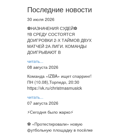
Последние новости
30 июля 2026
⚽НАЗНАЧЕНИЯ СУДЕЙ⚽
‼В СРЕДУ СОСТОЯТСЯ
ДОИГРОВКИ 2-Х ТАЙМОВ ДВУХ
МАТЧЕЙ 2А ЛИГИ. КОМАНДЫ
ДОИГРЫВАЮТ В
читать...
08 августа 2026
Команда «IZBA» ищет спарринг!
ПН (10.08),Торпедо, 20:30
https://vk.ru/christmasmusick
читать...
07 августа 2026
⚡️Сегодня было жарко⚡️
⚽ ️«Протестировали» новую
футбольную площадку в посёлке