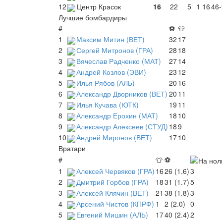
12
Центр Красок
16
22
5
1
16
46-
Лучшие бомбардиры
#
⚽
👕
1
Максим Митин (ВЕТ)
32
17
2
Сергей Митронов (ГРА)
28
18
3
Вячеслав Радченко (МАТ)
27
14
4
Андрей Козлов (ЭВИ)
23
12
5
Илья Рябов (АЛЬ)
20
16
6
Александр Дворников (ВЕТ)
20
11
7
Илья Кучава (ЮТК)
19
11
8
Александр Ерохин (МАТ)
18
10
9
Александр Алексеев (СТУД)
18
9
10
Андрей Миронов (ВЕТ)
17
10
Вратари
#
👕
⚽
1
Алексей Червяков (ГРА)
16
26 (1.6)
3
2
Дмитрий Горбов (ГРА)
18
31 (1.7)
5
3
Алексей Клячин (ВЕТ)
21
38 (1.8)
3
4
Арсений Чистов (КПРФ)
1
2 (2.0)
0
5
Евгений Мишин (АЛЬ)
17
40 (2.4)
2