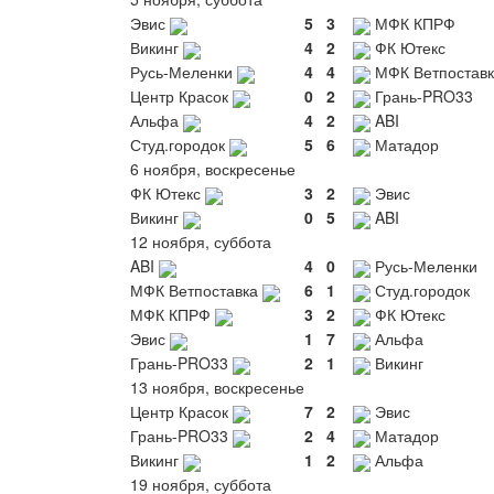
Эвис
5
3
МФК КПРФ
Викинг
4
2
ФК Ютекс
Русь-Меленки
4
4
МФК Ветпоставк
Центр Красок
0
2
Грань-PRO33
Альфа
4
2
ABI
Студ.городок
5
6
Матадор
6 ноября, воскресенье
ФК Ютекс
3
2
Эвис
Викинг
0
5
ABI
12 ноября, суббота
ABI
4
0
Русь-Меленки
МФК Ветпоставка
6
1
Студ.городок
МФК КПРФ
3
2
ФК Ютекс
Эвис
1
7
Альфа
Грань-PRO33
2
1
Викинг
13 ноября, воскресенье
Центр Красок
7
2
Эвис
Грань-PRO33
2
4
Матадор
Викинг
1
2
Альфа
19 ноября, суббота