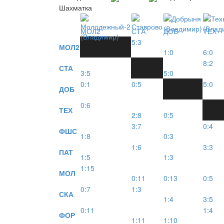
Шахматка
МОЛ2
СТА
ДОБ
ТЕХ
5:3
МОЛ2
1:0
6:0
8:2
СТА
3:5
5:0
0:1
0:5
5:0
ДОБ
0:6
ТЕХ
2:8
0:5
3:7
0:4
ФШС
1:8
0:3
1:6
3:3
ПАТ
1:5
1:3
1:15
МОЛ
0:11
0:13
0:5
0:7
1:3
СКА
1:4
3:5
0:11
1:4
ФОР
1:11
1:10