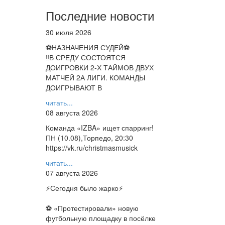
Последние новости
30 июля 2026
⚽НАЗНАЧЕНИЯ СУДЕЙ⚽
‼В СРЕДУ СОСТОЯТСЯ
ДОИГРОВКИ 2-Х ТАЙМОВ ДВУХ
МАТЧЕЙ 2А ЛИГИ. КОМАНДЫ
ДОИГРЫВАЮТ В
читать...
08 августа 2026
Команда «IZBA» ищет спарринг!
ПН (10.08),Торпедо, 20:30
https://vk.ru/christmasmusick
читать...
07 августа 2026
⚡️Сегодня было жарко⚡️
⚽ ️«Протестировали» новую
футбольную площадку в посёлке