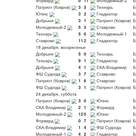
Форвард
0
11
Молодежный-2
Б
Патриот (Ковров)
3
3
Технарь
Б
Ютекс
3
2
Гладиатор
Б
Добрыня
3
1
Патриот (Ковров)
Б
Молодежный-2
5
3
Ставрово
Б
Технарь
5
0
Молодежный-1
Б
Ставрово
11
2
Гладиатор
Б
18 декабря, воскресенье
Добрыня
5
0
Технарь
Б
Технарь
9
1
Гладиатор
Б
Добрыня
4
1
СКА-Владимир
Б
ФШ Судогда
3
7
Ставрово
Б
Патриот (Ковров)
1
6
Ставрово
Б
ФШ Судогда
3
1
Патриот (Ковров)
Б
24 декабря, суббота
Патриот (Ковров)
3
0
Ютекс
Б
СКА-Владимир
2
1
Форвард
Б
Молодежный-2
12
0
Ютекс
Б
Форвард
0
7
Патриот (Ковров)
Б
СКА-Владимир
1
4
ФШ Судогда
Б
Молодежный-1
4
2
Гладиатор
Б