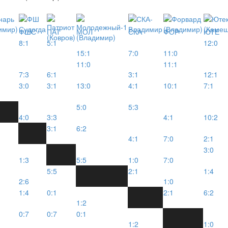
ФШС
ПАТ
МОЛ
СКА
ФОР
ЮТЕ
8:1
5:1
12:0
15:1
7:0
11:0
11:0
11:1
7:3
6:1
3:1
12:1
3:0
3:1
13:0
4:1
10:1
7:1
5:0
5:3
4:0
3:3
4:1
10:2
3:1
6:2
4:1
7:0
2:1
3:0
1:3
5:5
1:0
7:0
5:5
2:1
1:4
2:6
1:0
1:4
0:1
2:1
6:2
1:2
0:7
0:7
0:1
1:2
1:0