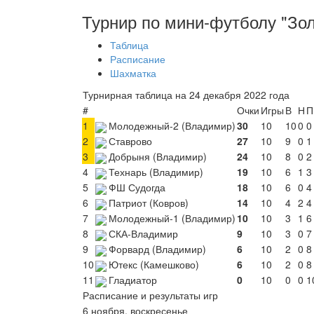
Турнир по мини-футболу "Золо
Таблица
Расписание
Шахматка
Турнирная таблица на 24 декабря 2022 года
#
Очки
Игры
В
Н
П
1
Молодежный-2 (Владимир)
30
10
10
0
0
2
Ставрово
27
10
9
0
1
3
Добрыня (Владимир)
24
10
8
0
2
4
Технарь (Владимир)
19
10
6
1
3
5
ФШ Судогда
18
10
6
0
4
6
Патриот (Ковров)
14
10
4
2
4
7
Молодежный-1 (Владимир)
10
10
3
1
6
8
СКА-Владимир
9
10
3
0
7
9
Форвард (Владимир)
6
10
2
0
8
10
Ютекс (Камешково)
6
10
2
0
8
11
Гладиатор
0
10
0
0
1
Расписание и результаты игр
6 ноября, воскресенье