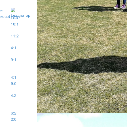
ГЛА
10:1
11:2
4:1
9:1
4:1
9:0
4:2
6:2
2:0