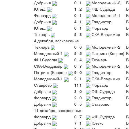
Добрыня
0
1
Молодежный-2
Б
Ютекс
1
2
ФШ Судогда
Б
Форвард
0
1
Молодежный-1
Б
Добрыня
4
1
Гладиатор
Б
Ютекс
0
1
Форвард
Б
Технарь
5
3
СКА-Владимир
Б
4 декабря, воскресенье
Технарь
0
6
Молодежный-2
Б
Молодежный-1
5
5
Патриот (Ковров)
Б
ФШ Судогда
0
4
Технарь
Б
СКА-Владимир
0
7
Молодежный-2
Б
Патриот (Ковров)
9
0
Гладиатор
Б
Молодежный-1
2
1
СКА-Владимир
Б
Ставрово
11
1
Форвард
Б
Добрыня
3
0
ФШ Судогда
Б
Форвард
2
0
Гладиатор
Б
Добрыня
0
5
Ставрово
Б
11 декабря, воскресенье
Форвард
0
7
ФШ Судогда
Б
Добрыня
7
1
Ютекс
Б