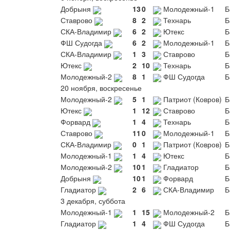
Добрыня
13
0
Молодежный-1
Б
Ставрово
8
2
Технарь
Б
СКА-Владимир
6
2
Ютекс
Б
ФШ Судогда
6
2
Молодежный-1
Б
СКА-Владимир
1
3
Ставрово
Б
Ютекс
2
10
Технарь
Б
Молодежный-2
8
1
ФШ Судогда
Б
20 ноября, воскресенье
Молодежный-2
5
1
Патриот (Ковров)
Б
Ютекс
1
12
Ставрово
Б
Форвард
1
4
Технарь
Б
Ставрово
11
0
Молодежный-1
Б
СКА-Владимир
0
1
Патриот (Ковров)
Б
Молодежный-1
1
4
Ютекс
Б
Молодежный-2
10
1
Гладиатор
Б
Добрыня
10
1
Форвард
Б
Гладиатор
2
6
СКА-Владимир
Б
3 декабря, суббота
Молодежный-1
1
15
Молодежный-2
Б
Гладиатор
1
4
ФШ Судогда
Б