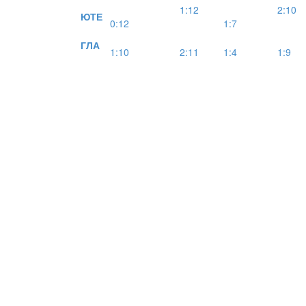
1:12
2:10
ЮТЕ
0:12
1:7
ГЛА
1:10
2:11
1:4
1:9