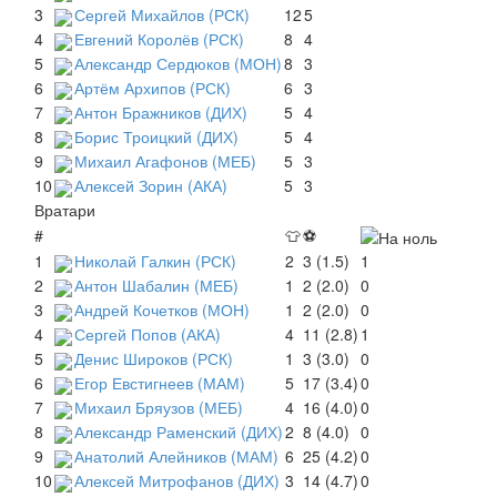
3
Сергей Михайлов (РСК)
12
5
4
Евгений Королёв (РСК)
8
4
5
Александр Сердюков (МОН)
8
3
6
Артём Архипов (РСК)
6
3
7
Антон Бражников (ДИХ)
5
4
8
Борис Троицкий (ДИХ)
5
4
9
Михаил Агафонов (МЕБ)
5
3
10
Алексей Зорин (АКА)
5
3
Вратари
#
👕
⚽
1
Николай Галкин (РСК)
2
3 (1.5)
1
2
Антон Шабалин (МЕБ)
1
2 (2.0)
0
3
Андрей Кочетков (МОН)
1
2 (2.0)
0
4
Сергей Попов (АКА)
4
11 (2.8)
1
5
Денис Широков (РСК)
1
3 (3.0)
0
6
Егор Евстигнеев (МАМ)
5
17 (3.4)
0
7
Михаил Бряузов (МЕБ)
4
16 (4.0)
0
8
Александр Раменский (ДИХ)
2
8 (4.0)
0
9
Анатолий Алейников (МАМ)
6
25 (4.2)
0
10
Алексей Митрофанов (ДИХ)
3
14 (4.7)
0