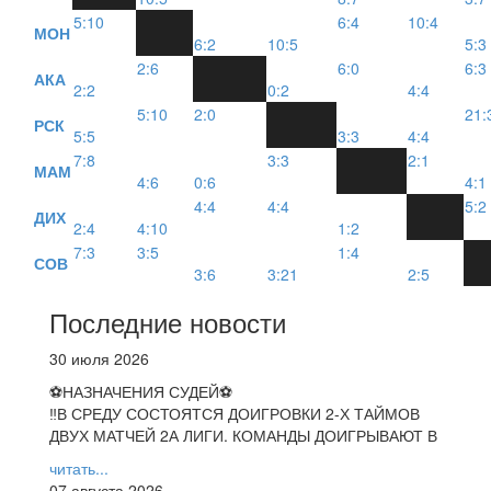
5:10
6:4
10:4
МОН
6:2
10:5
5:3
2:6
6:0
6:3
АКА
2:2
0:2
4:4
5:10
2:0
21:
РСК
5:5
3:3
4:4
7:8
3:3
2:1
МАМ
4:6
0:6
4:1
4:4
4:4
5:2
ДИХ
2:4
4:10
1:2
7:3
3:5
1:4
СОВ
3:6
3:21
2:5
Последние новости
30 июля 2026
⚽НАЗНАЧЕНИЯ СУДЕЙ⚽
‼В СРЕДУ СОСТОЯТСЯ ДОИГРОВКИ 2-Х ТАЙМОВ
ДВУХ МАТЧЕЙ 2А ЛИГИ. КОМАНДЫ ДОИГРЫВАЮТ В
читать...
07 августа 2026