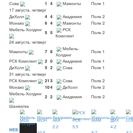
Сова
1
4
Мамонты
Поле 1
17 августа, четверг
ДиХолл
4
4
Академия
Поле 2
Монако
6
4
Мамонты
Поле 2
Мебель-Холдинг
РСК
5
5
Поле 2
Комплект
24 августа, четверг
Мебель-
Мамонты
7
8
Поле 1
Холдинг
РСК Комплект
2
0
Академия
Поле 1
ДиХолл
5
2
Сова
Поле 1
31 августа, четверг
РСК Комплект
21
3
Сова
Поле 2
Монако
10
4
ДиХолл
Поле 2
Мебель-Холдинг
2
2
Академия
Поле 2
Шахматка
МЕБ
МОН
АКА
РСК
МАМ
ДИХ
СО
2:2
5:5
4:2
МЕБ
10:5
8:7
3:7