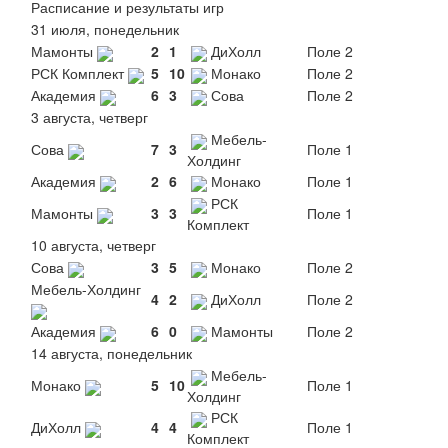
Расписание и результаты игр
31 июля, понедельник
Мамонты
2
1
ДиХолл
Поле 2
РСК Комплект
5
10
Монако
Поле 2
Академия
6
3
Сова
Поле 2
3 августа, четверг
Мебель-
Сова
7
3
Поле 1
Холдинг
Академия
2
6
Монако
Поле 1
РСК
Мамонты
3
3
Поле 1
Комплект
10 августа, четверг
Сова
3
5
Монако
Поле 2
Мебель-Холдинг
4
2
ДиХолл
Поле 2
Академия
6
0
Мамонты
Поле 2
14 августа, понедельник
Мебель-
Монако
5
10
Поле 1
Холдинг
РСК
ДиХолл
4
4
Поле 1
Комплект