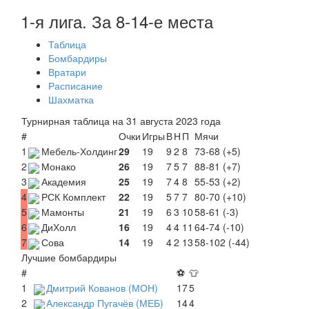
1-я лига. За 8-14-е места
Таблица
Бомбардиры
Вратари
Расписание
Шахматка
Турнирная таблица на 31 августа 2023 года
#
Очки
Игры
В
Н
П
Мячи
1
Мебель-Холдинг
29
19
9
2
8
73-68 (+5)
2
Монако
26
19
7
5
7
88-81 (+7)
3
Академия
25
19
7
4
8
55-53 (+2)
4
РСК Комплект
22
19
5
7
7
80-70 (+10)
5
Мамонты
21
19
6
3
10
58-61 (-3)
6
ДиХолл
16
19
4
4
11
64-74 (-10)
7
Сова
14
19
4
2
13
58-102 (-44)
Лучшие бомбардиры
#
⚽
👕
1
Дмитрий Кованов (МОН)
17
5
2
Александр Пугачёв (МЕБ)
14
4