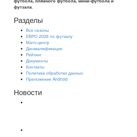
футбола, пляжного футбола, мини-футбола и
футзала
.
Разделы
Все сезоны
ЕВРО 2026 по футзалу
Матч-центр
Дисквалификации
Рейтинг
Документы
Контакты
Политика обработки данных
Приложение Android
Новости
⚽НАЗНАЧЕНИЯ СУДЕЙ⚽ ‼В СРЕДУ
СОСТОЯТСЯ ДОИГРОВКИ 2-Х ТАЙМОВ ДВУХ
МАТЧЕЙ 2А ЛИГИ.
Победная... Спасибо всем за самоотдачу,