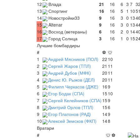
12
Влада
21
16
6
3
7
32
13
Спортинг
16
16
5
1
10
51
14
Новостройки33
9
16
3
0
13
46
15
Altenar
9
16
3
0
13
44
16
Восход (ветераны)
6
16
2
0
14
40
17
Город Солнца
3
16
1
0
15
24
Лучшие бомбардиры
#
⚽
👕
1
Андрей Мясников (ПОЛ)
22
10
2
Сергей Жаров (ТПЛ)
21
11
3
Андрей Дубов (МФК)
20
11
4
Денис Ю. Рыжов (ДЕЛ)
20
11
5
Филипп Черкасов (ДЖЕ)
16
9
6
Егор Бодак (СПА)
15
10
7
Сергей Келейников (СПА)
15
9
8
Дмитрий Орлов (ТПЛ)
15
6
9
Егор Платонов (РАД)
14
9
10
Алексей Земсков (ФКП)
14
8
Вратари
#
👕
⚽