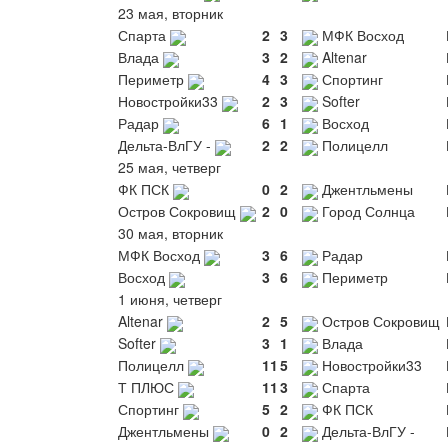
23 мая, вторник
Спарта
2
3
МФК Восход
Влада
3
2
Altenar
Периметр
4
3
Спортинг
Новостройки33
2
3
Softer
Радар
6
1
Восход
Дельта-ВлГУ -
2
2
Полицелл
25 мая, четверг
ФК ПСК
0
2
Джентльмены
Остров Сокровищ
2
0
Город Солнца
30 мая, вторник
МФК Восход
3
6
Радар
Восход
3
6
Периметр
1 июня, четверг
Altenar
2
5
Остров Сокровищ
Softer
3
1
Влада
Полицелл
11
5
Новостройки33
Т ПЛЮС
11
3
Спарта
Спортинг
5
2
ФК ПСК
Джентльмены
0
2
Дельта-ВлГУ -