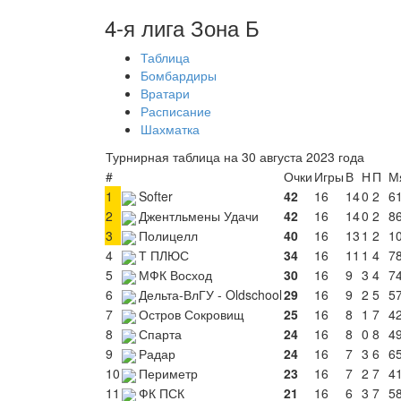
4-я лига Зона Б
Таблица
Бомбардиры
Вратари
Расписание
Шахматка
Турнирная таблица на 30 августа 2023 года
#
Очки
Игры
В
Н
П
М
1
Softer
42
16
14
0
2
61
2
Джентльмены Удачи
42
16
14
0
2
86
3
Полицелл
40
16
13
1
2
10
4
Т ПЛЮС
34
16
11
1
4
78
5
МФК Восход
30
16
9
3
4
74
6
Дельта-ВлГУ - Oldschool
29
16
9
2
5
57
7
Остров Сокровищ
25
16
8
1
7
42
8
Спарта
24
16
8
0
8
49
9
Радар
24
16
7
3
6
65
10
Периметр
23
16
7
2
7
41
11
ФК ПСК
21
16
6
3
7
58