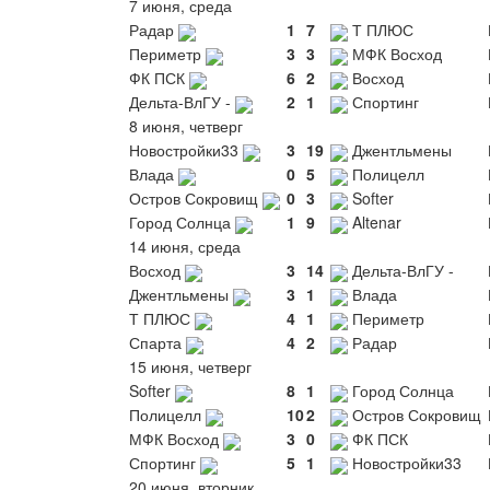
7 июня, среда
Радар
1
7
Т ПЛЮС
Периметр
3
3
МФК Восход
ФК ПСК
6
2
Восход
Дельта-ВлГУ -
2
1
Спортинг
8 июня, четверг
Новостройки33
3
19
Джентльмены
Влада
0
5
Полицелл
Остров Сокровищ
0
3
Softer
Город Солнца
1
9
Altenar
14 июня, среда
Восход
3
14
Дельта-ВлГУ -
Джентльмены
3
1
Влада
Т ПЛЮС
4
1
Периметр
Спарта
4
2
Радар
15 июня, четверг
Softer
8
1
Город Солнца
Полицелл
10
2
Остров Сокровищ
МФК Восход
3
0
ФК ПСК
Спортинг
5
1
Новостройки33
20 июня, вторник