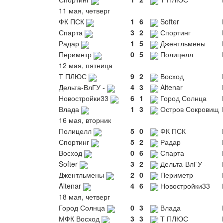
11 мая, четверг
ФК ПСК
1
6
Softer
Спарта
3
2
Спортинг
Радар
1
5
Джентльмены
Периметр
0
5
Полицелл
12 мая, пятница
Т ПЛЮС
9
2
Восход
Дельта-ВлГУ -
4
3
Altenar
Новостройки33
6
1
Город Солнца
Влада
1
3
Остров Сокровищ
16 мая, вторник
Полицелл
5
0
ФК ПСК
Спортинг
5
2
Радар
Восход
0
6
Спарта
Softer
3
2
Дельта-ВлГУ -
Джентльмены
2
0
Периметр
Altenar
4
6
Новостройки33
18 мая, четверг
Город Солнца
0
3
Влада
МФК Восход
3
3
Т ПЛЮС