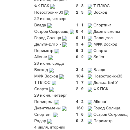
ФК ПСК
2
3
Т ПЛЮС
Новостройки33
2
3
Восход
22 июня, четверг
Влада
1
1
Спортинг
Остров Сокровищ
0
4
Джентльмены
Город Солнца
0
11
Полицелл
Дельта-ВлГУ -
3
4
МФК Восход
Периметр
6
3
Спарта
Altenar
0
2
Softer
28 июня, среда
Восход
3
4
Влада
МФК Восход
10
4
Новостройки33
Т ПЛЮС
1
7
Дельта-ВлГУ -
Спарта
2
9
ФК ПСК
29 июня, четверг
Полицелл
4
2
Altenar
Джентльмены
16
0
Город Солнца
Спортинг
1
6
Остров Сокровищ
Радар
0
3
Периметр
4 июля, вторник