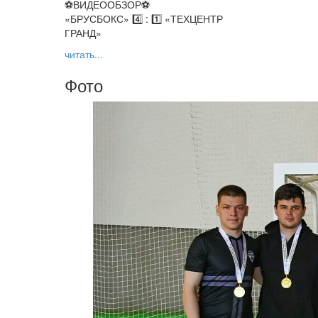
⚽️ВИДЕООБЗОР⚽️
«БРУСБОКС» 4️⃣ : 1️⃣ «ТЕХЦЕНТР
ГРАНД»
читать...
Фото