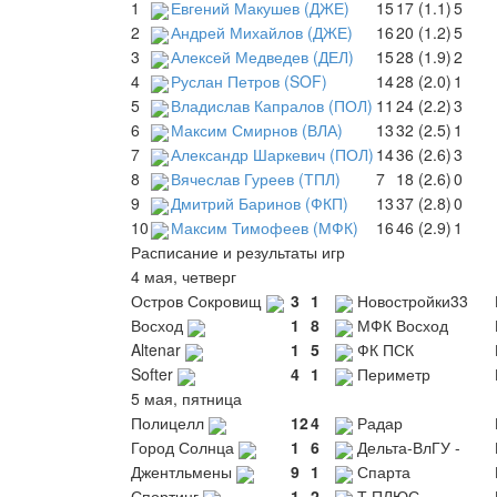
1
Евгений Макушев (ДЖЕ)
15
17 (1.1)
5
2
Андрей Михайлов (ДЖЕ)
16
20 (1.2)
5
3
Алексей Медведев (ДЕЛ)
15
28 (1.9)
2
4
Руслан Петров (SOF)
14
28 (2.0)
1
5
Владислав Капралов (ПОЛ)
11
24 (2.2)
3
6
Максим Смирнов (ВЛА)
13
32 (2.5)
1
7
Александр Шаркевич (ПОЛ)
14
36 (2.6)
3
8
Вячеслав Гуреев (ТПЛ)
7
18 (2.6)
0
9
Дмитрий Баринов (ФКП)
13
37 (2.8)
0
10
Максим Тимофеев (МФК)
16
46 (2.9)
1
Расписание и результаты игр
4 мая, четверг
Остров Сокровищ
3
1
Новостройки33
Восход
1
8
МФК Восход
Altenar
1
5
ФК ПСК
Softer
4
1
Периметр
5 мая, пятница
Полицелл
12
4
Радар
Город Солнца
1
6
Дельта-ВлГУ -
Джентльмены
9
1
Спарта
Спортинг
1
2
Т ПЛЮС