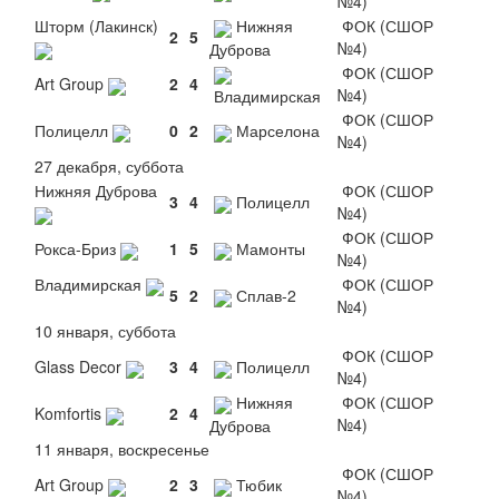
№4)
Шторм (Лакинск)
Нижняя
ФОК (СШОР
2
5
№4)
Дуброва
ФОК (СШОР
Art Group
2
4
№4)
Владимирская
ФОК (СШОР
Полицелл
0
2
Марселона
№4)
27 декабря, суббота
Нижняя Дуброва
ФОК (СШОР
3
4
Полицелл
№4)
ФОК (СШОР
Рокса-Бриз
1
5
Мамонты
№4)
Владимирская
ФОК (СШОР
5
2
Сплав-2
№4)
10 января, суббота
ФОК (СШОР
Glass Decor
3
4
Полицелл
№4)
Нижняя
ФОК (СШОР
Komfortis
2
4
№4)
Дуброва
11 января, воскресенье
ФОК (СШОР
Art Group
2
3
Тюбик
№4)