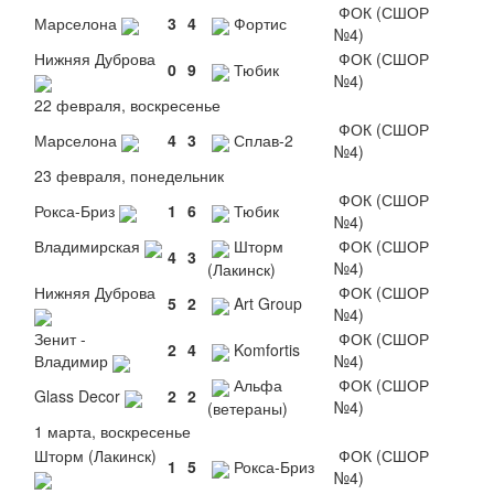
ФОК (СШОР
Марселона
3
4
Фортис
№4)
Нижняя Дуброва
ФОК (СШОР
0
9
Тюбик
№4)
22 февраля, воскресенье
ФОК (СШОР
Марселона
4
3
Сплав-2
№4)
23 февраля, понедельник
ФОК (СШОР
Рокса-Бриз
1
6
Тюбик
№4)
Владимирская
Шторм
ФОК (СШОР
4
3
№4)
(Лакинск)
Нижняя Дуброва
ФОК (СШОР
5
2
Art Group
№4)
Зенит -
ФОК (СШОР
2
4
Komfortis
Владимир
№4)
Альфа
ФОК (СШОР
Glass Decor
2
2
№4)
(ветераны)
1 марта, воскресенье
Шторм (Лакинск)
ФОК (СШОР
1
5
Рокса-Бриз
№4)