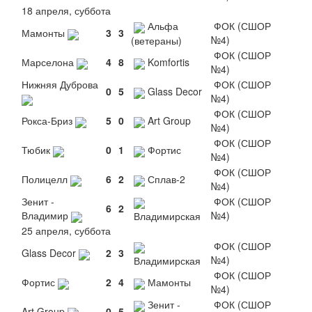
18 апреля, суббота
Альфа
ФОК (СШОР
Мамонты
3
3
№4)
(ветераны)
ФОК (СШОР
Марселона
4
8
Komfortis
№4)
Нижняя Дуброва
ФОК (СШОР
0
5
Glass Decor
№4)
ФОК (СШОР
Рокса-Бриз
5
0
Art Group
№4)
ФОК (СШОР
Тюбик
0
1
Фортис
№4)
ФОК (СШОР
Полицелл
6
2
Сплав-2
№4)
Зенит -
ФОК (СШОР
6
2
Владимир
№4)
Владимирская
25 апреля, суббота
ФОК (СШОР
Glass Decor
2
3
№4)
Владимирская
ФОК (СШОР
Фортис
2
4
Мамонты
№4)
Зенит -
ФОК (СШОР
Art Group
0
5