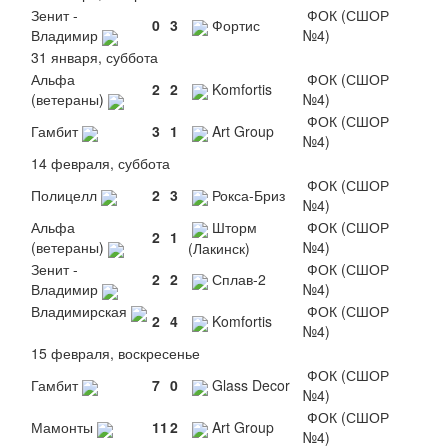
Зенит -
ФОК (СШОР
0
3
Фортис
Владимир
№4)
31 января, суббота
Альфа
ФОК (СШОР
2
2
Komfortis
(ветераны)
№4)
ФОК (СШОР
Гамбит
3
1
Art Group
№4)
14 февраля, суббота
ФОК (СШОР
Полицелл
2
3
Рокса-Бриз
№4)
Альфа
Шторм
ФОК (СШОР
2
1
(ветераны)
№4)
(Лакинск)
Зенит -
ФОК (СШОР
2
2
Сплав-2
Владимир
№4)
Владимирская
ФОК (СШОР
2
4
Komfortis
№4)
15 февраля, воскресенье
ФОК (СШОР
Гамбит
7
0
Glass Decor
№4)
ФОК (СШОР
Мамонты
11
2
Art Group
№4)