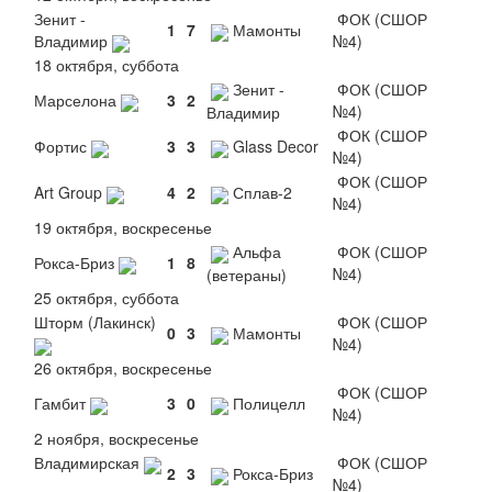
Зенит -
ФОК (СШОР
1
7
Мамонты
Владимир
№4)
18 октября, суббота
Зенит -
ФОК (СШОР
Марселона
3
2
№4)
Владимир
ФОК (СШОР
Фортис
3
3
Glass Decor
№4)
ФОК (СШОР
Art Group
4
2
Сплав-2
№4)
19 октября, воскресенье
Альфа
ФОК (СШОР
Рокса-Бриз
1
8
№4)
(ветераны)
25 октября, суббота
Шторм (Лакинск)
ФОК (СШОР
0
3
Мамонты
№4)
26 октября, воскресенье
ФОК (СШОР
Гамбит
3
0
Полицелл
№4)
2 ноября, воскресенье
Владимирская
ФОК (СШОР
2
3
Рокса-Бриз
№4)