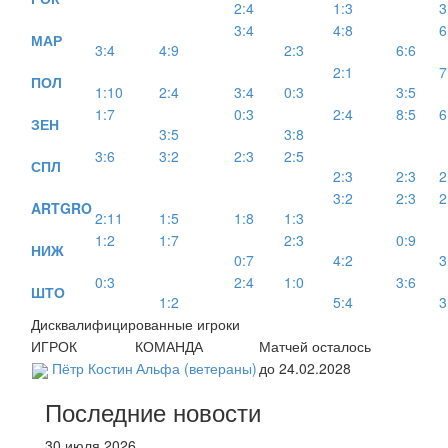
2:4
1:3
3
3:4
4:8
6
МАР
3:4
4:9
2:3
6:6
2:1
7
ПОЛ
1:10
2:4
3:4
0:3
3:5
1:7
0:3
2:4
8:5
6
ЗЕН
3:5
3:8
3:6
3:2
2:3
2:5
СПЛ
2:3
2:3
2
3:2
2:3
2
ARTGRO
2:11
1:5
1:8
1:3
1:2
1:7
2:3
0:9
НИЖ
0:7
4:2
3
0:3
2:4
1:0
3:6
ШТО
1:2
5:4
3
Дисквалифицированные игроки
ИГРОК
КОМАНДА
Матчей осталось
Пётр Костин
Альфа (ветераны)
до 24.02.2028
Последние новости
30 июля 2026