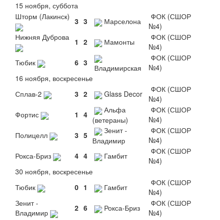
15 ноября, суббота
Шторм (Лакинск)
ФОК (СШОР
3
3
Марселона
№4)
Нижняя Дуброва
ФОК (СШОР
1
2
Мамонты
№4)
ФОК (СШОР
Тюбик
6
3
№4)
Владимирская
16 ноября, воскресенье
ФОК (СШОР
Сплав-2
3
2
Glass Decor
№4)
Альфа
ФОК (СШОР
Фортис
1
4
№4)
(ветераны)
Зенит -
ФОК (СШОР
Полицелл
3
5
№4)
Владимир
ФОК (СШОР
Рокса-Бриз
4
4
Гамбит
№4)
30 ноября, воскресенье
ФОК (СШОР
Тюбик
0
1
Гамбит
№4)
Зенит -
ФОК (СШОР
2
6
Рокса-Бриз
Владимир
№4)