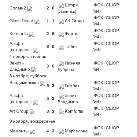
Шторм
ФОК (СШОР
Сплав-2
2
0
№4)
(Лакинск)
ФОК (СШОР
Glass Decor
1
1
Art Group
№4)
ФОК (СШОР
Komfortis
2
6
Фортис
№4)
Альфа
ФОК (СШОР
6
0
Тюбик
(ветераны)
№4)
4 ноября, вторник
Зенит -
Нижняя
ФОК (СШОР
3
6
Владимир
№4)
Дуброва
8 ноября, суббота
Владимирская
ФОК (СШОР
5
3
Гамбит
№4)
Альфа
Зенит -
ФОК (СШОР
5
3
(ветераны)
№4)
Владимир
ФОК (СШОР
Art Group
3
2
Komfortis
№4)
9 ноября, воскресенье
ФОК (СШОР
Мамонты
4
3
Марселона
№4)