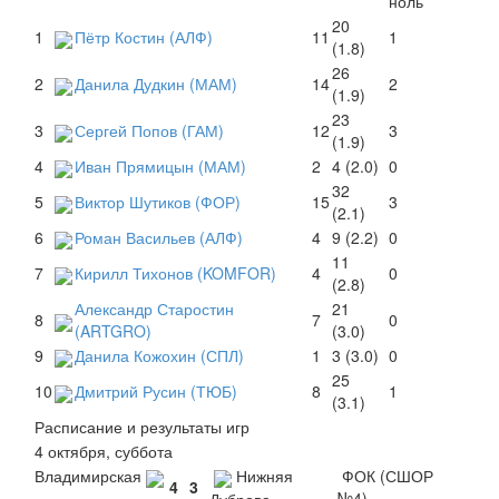
20
1
Пётр Костин (АЛФ)
11
1
(1.8)
26
2
Данила Дудкин (МАМ)
14
2
(1.9)
23
3
Сергей Попов (ГАМ)
12
3
(1.9)
4
Иван Прямицын (МАМ)
2
4 (2.0)
0
32
5
Виктор Шутиков (ФОР)
15
3
(2.1)
6
Роман Васильев (АЛФ)
4
9 (2.2)
0
11
7
Кирилл Тихонов (KOMFOR)
4
0
(2.8)
Александр Старостин
21
8
7
0
(ARTGRO)
(3.0)
9
Данила Кожохин (СПЛ)
1
3 (3.0)
0
25
10
Дмитрий Русин (ТЮБ)
8
1
(3.1)
Расписание и результаты игр
4 октября, суббота
Владимирская
Нижняя
ФОК (СШОР
4
3
№4)
Дуброва