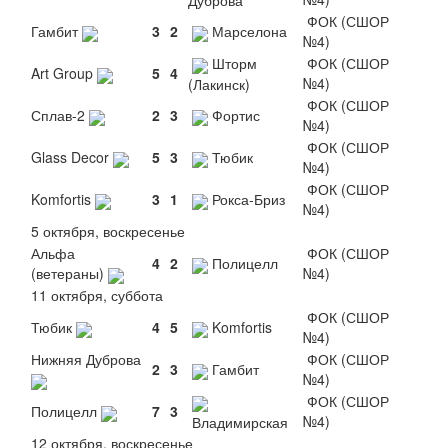
ФОК (СШОР
Гамбит
3
2
Марселона
№4)
Шторм
ФОК (СШОР
Art Group
5
4
№4)
(Лакинск)
ФОК (СШОР
Сплав-2
2
3
Фортис
№4)
ФОК (СШОР
Glass Decor
5
3
Тюбик
№4)
ФОК (СШОР
Komfortis
3
1
Рокса-Бриз
№4)
5 октября, воскресенье
Альфа
ФОК (СШОР
4
2
Полицелл
(ветераны)
№4)
11 октября, суббота
ФОК (СШОР
Тюбик
4
5
Komfortis
№4)
Нижняя Дуброва
ФОК (СШОР
2
3
Гамбит
№4)
ФОК (СШОР
Полицелл
7
3
№4)
Владимирская
12 октября, воскресенье