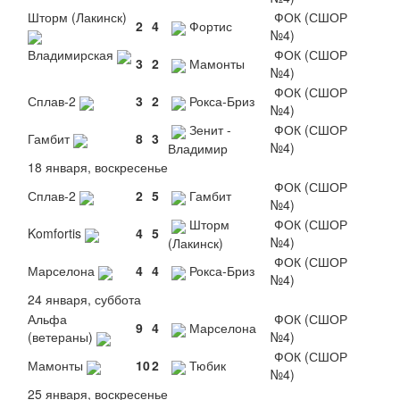
Шторм (Лакинск)
ФОК (СШОР
2
4
Фортис
№4)
Владимирская
ФОК (СШОР
3
2
Мамонты
№4)
ФОК (СШОР
Сплав-2
3
2
Рокса-Бриз
№4)
Зенит -
ФОК (СШОР
Гамбит
8
3
№4)
Владимир
18 января, воскресенье
ФОК (СШОР
Сплав-2
2
5
Гамбит
№4)
Шторм
ФОК (СШОР
Komfortis
4
5
№4)
(Лакинск)
ФОК (СШОР
Марселона
4
4
Рокса-Бриз
№4)
24 января, суббота
Альфа
ФОК (СШОР
9
4
Марселона
(ветераны)
№4)
ФОК (СШОР
Мамонты
10
2
Тюбик
№4)
25 января, воскресенье