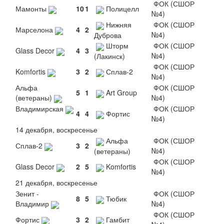
ФОК (СШОР
Мамонты
10
1
Полицелл
№4)
Нижняя
ФОК (СШОР
Марселона
4
2
№4)
Дуброва
Шторм
ФОК (СШОР
Glass Decor
4
3
№4)
(Лакинск)
ФОК (СШОР
Komfortis
3
2
Сплав-2
№4)
Альфа
ФОК (СШОР
5
1
Art Group
(ветераны)
№4)
Владимирская
ФОК (СШОР
4
4
Фортис
№4)
14 декабря, воскресенье
Альфа
ФОК (СШОР
Сплав-2
3
2
№4)
(ветераны)
ФОК (СШОР
Glass Decor
2
5
Komfortis
№4)
21 декабря, воскресенье
Зенит -
ФОК (СШОР
8
5
Тюбик
Владимир
№4)
ФОК (СШОР
Фортис
3
2
Гамбит