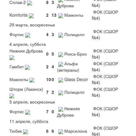
Сплав-2
8
3
№4)
Дуброва
ФОК (СШОР
Komfortis
2
13
Мамонты
№4)
29 марта, воскресенье
ФОК (СШОР
Фортис
4
3
Полицелл
№4)
4 апреля, суббота
Нижняя Дуброва
ФОК (СШОР
0
5
Рокса-Бриз
№4)
Альфа
ФОК (СШОР
Гамбит
2
4
№4)
(ветераны)
ФОК (СШОР
Мамонты
10
0
Glass Decor
№4)
Шторм (Лакинск)
ФОК (СШОР
7
2
Полицелл
№4)
5 апреля, воскресенье
Нижняя
ФОК (СШОР
Фортис
7
0
№4)
Дуброва
11 апреля, суббота
ФОК (СШОР
Тюбик
6
6
Марселона
№4)