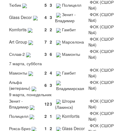
ФОК (СШОР
Тюбик
5
3
Полицелл
№4)
Зенит -
ФОК (СШОР
Glass Decor
4
3
№4)
Владимир
ФОК (СШОР
Komfortis
2
2
Гамбит
№4)
ФОК (СШОР
Art Group
7
2
Марселона
№4)
ФОК (СШОР
Сплав-2
3
6
Мамонты
№4)
7 марта, суббота
ФОК (СШОР
Мамонты
2
4
Гамбит
№4)
Альфа
ФОК (СШОР
6
3
(ветераны)
№4)
Владимирская
9 марта, понедельник
Зенит -
Шторм
ФОК (СШОР
12
3
Владимир
№4)
(Лакинск)
ФОК (СШОР
Полицелл
2
1
Komfortis
№4)
ФОК (СШОР
Рокса-Бриз
1
2
Glass Decor