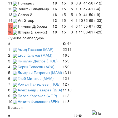
11
Полицелл
18
15
6
0
9
44-56 (-12)
12
Зенит - Владимир
16
15
5
1
9
57-61 (-4)
13
Сплав-2
16
15
5
1
9
41-50 (-9)
14
Art Group
13
15
4
1
10
32-65 (-33)
15
Нижняя Дуброва
12
15
4
0
11
35-67 (-32)
16
Шторм (Лакинск)
10
15
3
1
11
38-61 (-23)
Лучшие бомбардиры
#
⚽
👕
1
Амид Гасанов (МАР)
22
11
2
Егор Кульков (МАМ)
16
8
3
Николай Дятлов (ТЮБ)
15
9
4
Берик Тевосян (АЛФ)
15
9
5
Дмитрий Патрогин (МАМ)
13
11
6
Глеб Митяков (МАМ)
13
8
7
Роман Пантелеев (ТЮБ)
12
7
8
Александр Лазарев (ВЛА)
11
10
9
Павел Корсаков (ФОР)
11
8
10
Никита Филиппов (ЗЕН)
11
8
Вратари
#
👕
⚽