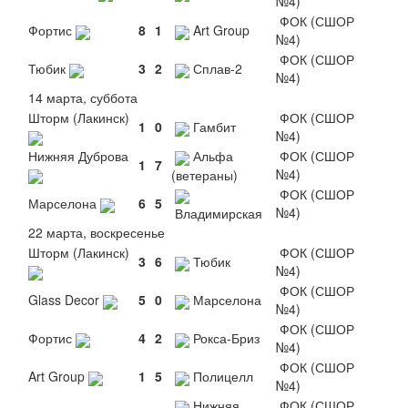
№4)
ФОК (СШОР
Фортис
8
1
Art Group
№4)
ФОК (СШОР
Тюбик
3
2
Сплав-2
№4)
14 марта, суббота
Шторм (Лакинск)
ФОК (СШОР
1
0
Гамбит
№4)
Нижняя Дуброва
Альфа
ФОК (СШОР
1
7
№4)
(ветераны)
ФОК (СШОР
Марселона
6
5
№4)
Владимирская
22 марта, воскресенье
Шторм (Лакинск)
ФОК (СШОР
3
6
Тюбик
№4)
ФОК (СШОР
Glass Decor
5
0
Марселона
№4)
ФОК (СШОР
Фортис
4
2
Рокса-Бриз
№4)
ФОК (СШОР
Art Group
1
5
Полицелл
№4)
Нижняя
ФОК (СШОР