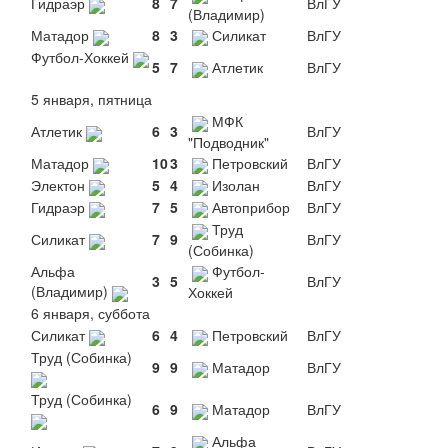
Гидраэр
8
7
ВлГУ
(Владимир)
Матадор
8
3
Силикат
ВлГУ
Футбол-Хоккей
5
7
Атлетик
ВлГУ
5 января, пятница
МФК
Атлетик
6
3
ВлГУ
"Подводник"
Матадор
10
3
Петровский
ВлГУ
Электон
5
4
Изолан
ВлГУ
Гидраэр
7
5
Автоприбор
ВлГУ
Труд
Силикат
7
9
ВлГУ
(Собинка)
Альфа
Футбол-
3
5
ВлГУ
(Владимир)
Хоккей
6 января, суббота
Силикат
6
4
Петровский
ВлГУ
Труд (Собинка)
9
9
Матадор
ВлГУ
Труд (Собинка)
6
9
Матадор
ВлГУ
Альфа