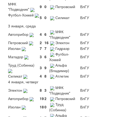
МФК
9
0
Петровский
ВлГУ
"Подводник"
Футбол-Хоккей
5
0
Силикат
ВлГУ
3 января, среда
МФК
Автоприбор
4
6
ВлГУ
"Подводник"
Петровский
2
16
Электон
ВлГУ
Изолан
7
7
Гидраэр
ВлГУ
Футбол-
Матадор
3
6
ВлГУ
Хоккей
Труд (Собинка)
Альфа
3
9
ВлГУ
(Владимир)
Силикат
4
8
Атлетик
ВлГУ
4 января, четверг
МФК
Электон
8
3
ВлГУ
"Подводник"
Автоприбор
19
2
Петровский
ВлГУ
Труд
Изолан
18
0
ВлГУ
(Собинка)
Альфа