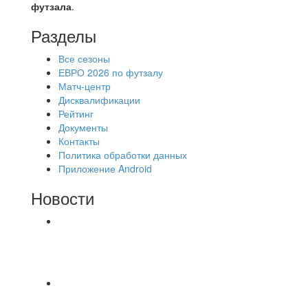
футзала
.
Разделы
Все сезоны
ЕВРО 2026 по футзалу
Матч-центр
Дисквалификации
Рейтинг
Документы
Контакты
Политика обработки данных
Приложение Android
Новости
⚽НАЗНАЧЕНИЯ СУДЕЙ⚽ ‼В СРЕДУ
СОСТОЯТСЯ ДОИГРОВКИ 2-Х ТАЙМОВ ДВУХ
МАТЧЕЙ 2А ЛИГИ.
📅 Анонс матчей на четверг, 6 августа 2026 г. 🎡