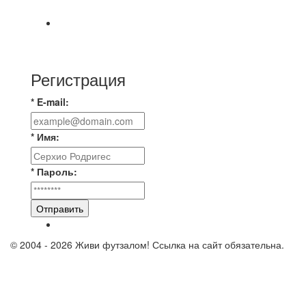
Центральный парк культуры и отдыха
⚽ Первенство Владимира по футзалу. 2-я лига.
Зона Б. 03.08.2026 г. КАС - МГ-ПКБ Энерго 1:6
Регистрация
* E-mail:
* Имя:
* Пароль:
Отправить
© 2004 - 2026 Живи футзалом! Ссылка на сайт обязательна.