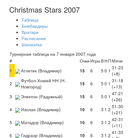
Christmas Stars 2007
Таблица
Бомбардиры
Вратари
Расписание
Шахматка
Турнирная таблица на 7 января 2007 года
#
Очки
Игры
В
Н
П
Мячи
31-23
1
Атлетик (Владимир)
15
6
5
0
1
(+8)
Футбол-Хоккей НН (Н.
31-18
2
15
6
5
0
1
Новгород)
(+13)
47-21
3
Электон (Радужный)
15
6
5
0
1
(+26)
51-30
4
Изолан (Владимир)
10
6
3
1
2
(+21)
42-31
5
Матадор (Владимир)
10
6
3
1
2
(+11)
41-33
6
Гидраэр (Владимир)
10
6
3
1
2