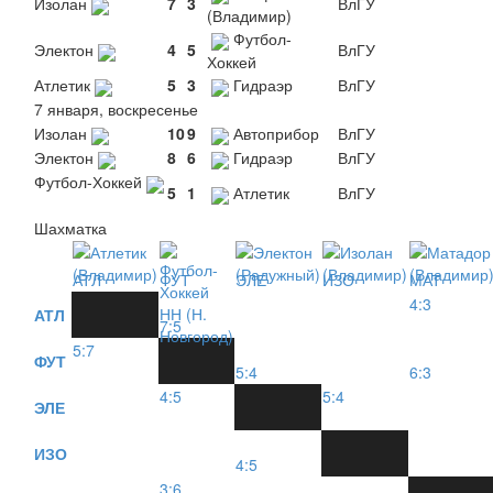
Изолан
7
3
ВлГУ
(Владимир)
Футбол-
Электон
4
5
ВлГУ
Хоккей
Атлетик
5
3
Гидраэр
ВлГУ
7 января, воскресенье
Изолан
10
9
Автоприбор
ВлГУ
Электон
8
6
Гидраэр
ВлГУ
Футбол-Хоккей
5
1
Атлетик
ВлГУ
Шахматка
АТЛ
ФУТ
ЭЛЕ
ИЗО
МАТ
4:3
АТЛ
7:5
5:7
ФУТ
5:4
6:3
4:5
5:4
ЭЛЕ
ИЗО
4:5
3:6