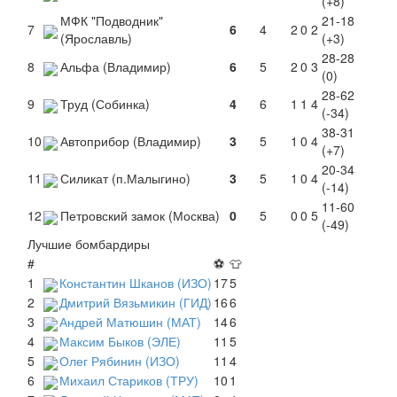
(+8)
МФК "Подводник"
21-18
7
6
4
2
0
2
(Ярославль)
(+3)
28-28
8
Альфа (Владимир)
6
5
2
0
3
(0)
28-62
9
Труд (Собинка)
4
6
1
1
4
(-34)
38-31
10
Автоприбор (Владимир)
3
5
1
0
4
(+7)
20-34
11
Силикат (п.Малыгино)
3
5
1
0
4
(-14)
11-60
12
Петровский замок (Москва)
0
5
0
0
5
(-49)
Лучшие бомбардиры
#
⚽
👕
1
Константин Шканов (ИЗО)
17
5
2
Дмитрий Вязьмикин (ГИД)
16
6
3
Андрей Матюшин (МАТ)
14
6
4
Максим Быков (ЭЛЕ)
11
5
5
Олег Рябинин (ИЗО)
11
4
6
Михаил Стариков (ТРУ)
10
1