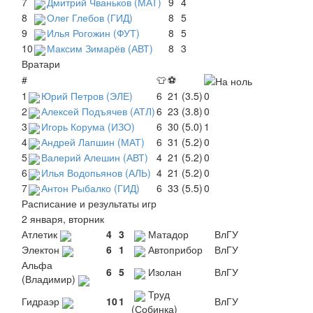
7
Дмитрий Чваньков (МАТ)
9
4
8
Олег Глебов (ГИД)
8
5
9
Илья Рогожин (ФУТ)
8
5
10
Максим Зимарёв (АВТ)
8
3
Вратари
#
👕
⚽
1
Юрий Петров (ЭЛЕ)
6
21 (3.5)
0
2
Алексей Подъячев (АТЛ)
6
23 (3.8)
0
3
Игорь Корума (ИЗО)
6
30 (5.0)
1
4
Андрей Лапшин (МАТ)
6
31 (5.2)
0
5
Валерий Алешин (АВТ)
4
21 (5.2)
0
6
Илья Водопьянов (АЛЬ)
4
21 (5.2)
0
7
Антон Рыбалко (ГИД)
6
33 (5.5)
0
Расписание и результаты игр
2 января, вторник
Атлетик
4
3
Матадор
ВлГУ
Электон
6
1
Автоприбор
ВлГУ
Альфа
6
5
Изолан
ВлГУ
(Владимир)
Труд
Гидраэр
10
1
ВлГУ
(Собинка)