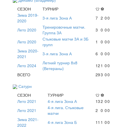
СЕЗОН
ТУРНИР
👕
⚽
Зима 2019-
3-я лига Зона А
7
2
0
0
2020
Тренировочные матчи.
Лето 2020
3
0
0
0
Группа 3А
Стыковые матчи 3А и 3Б
Лето 2020
1
0
0
0
групп
Зима 2020-
3-я лига Зона А
6
0
0
0
2021
Летний турнир 8х8
Лето 2024
12
1
0
0
(Ветераны)
ВСЕГО
29
3
0
0
Сатурн
СЕЗОН
ТУРНИР
👕
⚽
Лето 2021
4-я лига Зона А
13
2
0
0
4-я лига. Стыковые
Лето 2021
2
0
0
0
матчи
Зима 2021-
4-я лига Зона Б
11
1
0
0
2022