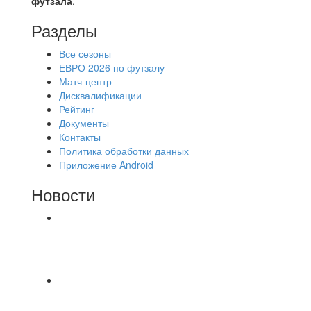
футзала
.
Разделы
Все сезоны
ЕВРО 2026 по футзалу
Матч-центр
Дисквалификации
Рейтинг
Документы
Контакты
Политика обработки данных
Приложение Android
Новости
⚽НАЗНАЧЕНИЯ СУДЕЙ⚽ ‼В СРЕДУ
СОСТОЯТСЯ ДОИГРОВКИ 2-Х ТАЙМОВ ДВУХ
МАТЧЕЙ 2А ЛИГИ.
⚽ Первенство Владимира по футзалу. 2-я лига.
Зона Б. 03.08.2026 г. КАС - МГ-ПКБ Энерго 1:6