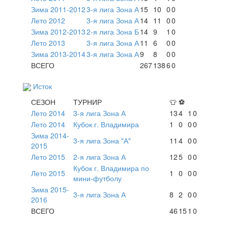
Зима 2011-2012
3-я лига Зона А
15
10
0
0
Лето 2012
3-я лига Зона А
14
11
0
0
Зима 2012-2013
2-я лига Зона Б
14
9
1
0
Лето 2013
3-я лига Зона А
11
6
0
0
Зима 2013-2014
3-я лига Зона А
9
8
0
0
ВСЕГО
267
138
6
0
Исток
СЕЗОН
ТУРНИР
👕
⚽
Лето 2014
3-я лига Зона А
13
4
1
0
Лето 2014
Кубок г. Владимира
1
0
0
0
Зима 2014-
3-я лига Зона "А"
11
4
0
0
2015
Лето 2015
2-я лига Зона А
12
5
0
0
Кубок г. Владимира по
Лето 2015
1
0
0
0
мини-футболу
Зима 2015-
3-я лига Зона А
8
2
0
0
2016
ВСЕГО
46
15
1
0