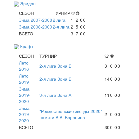
Эридан
СЕЗОН
ТУРНИР
👕
⚽
Зима 2007-2008
2 лига
1
2
0
0
Зима 2008-2009
2-я лига
2
5
0
0
ВСЕГО
3
7
0
0
Крафт
СЕЗОН
ТУРНИР
👕
⚽
Лето
2-я лига Зона Б
3
0
0
0
2016
Лето
2-я лига Зона Б
14
0
0
0
2019
Зима
2019-
3-я лига Зона А
11
0
0
0
2020
Зима
"Рождественские звезды-2020"
2019-
2
0
0
0
памяти В.В. Воронина
2020
ВСЕГО
30
0
0
0