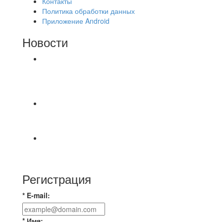
Контакты
Политика обработки данных
Приложение Android
Новости
⚽НАЗНАЧЕНИЯ СУДЕЙ⚽ ‼В СРЕДУ
СОСТОЯТСЯ ДОИГРОВКИ 2-Х ТАЙМОВ ДВУХ
МАТЧЕЙ 2А ЛИГИ.
📅 Анонс матчей на пятницу, 7 августа 2026 г.
🎡 Центральный парк культуры и отдыха
Всем доброго времени суток ✌ Лакинский
Комсомолец ищет команду для спарринга по
Регистрация
* E-mail:
* Имя: