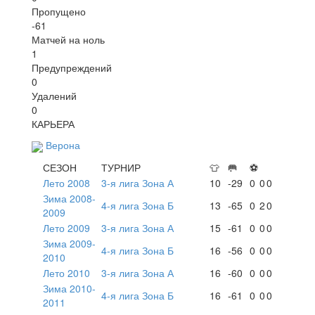
Пропущено
-61
Матчей на ноль
1
Предупреждений
0
Удалений
0
КАРЬЕРА
Верона
СЕЗОН
ТУРНИР
👕
🥅
⚽
Лето 2008
3-я лига Зона А
10
-29
0
0
0
Зима 2008-
4-я лига Зона Б
13
-65
0
2
0
2009
Лето 2009
3-я лига Зона А
15
-61
0
0
0
Зима 2009-
4-я лига Зона Б
16
-56
0
0
0
2010
Лето 2010
3-я лига Зона А
16
-60
0
0
0
Зима 2010-
4-я лига Зона Б
16
-61
0
0
0
2011