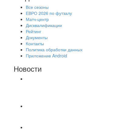
Все сезоны
ЕВРО 2026 по футзалу
Матч-центр
Дисквалификации
Рейтинг
Документы
Контакты
Политика обработки данных
Приложение Android
Новости
⚽НАЗНАЧЕНИЯ СУДЕЙ⚽ ‼В СРЕДУ
СОСТОЯТСЯ ДОИГРОВКИ 2-Х ТАЙМОВ ДВУХ
МАТЧЕЙ 2А ЛИГИ.
Победная... Спасибо всем за самоотдачу,
самообладание и подстраховку...выложились
📹📹📹 Обзор голов 📹📹📹 Лига 4. Зона "Б". 12