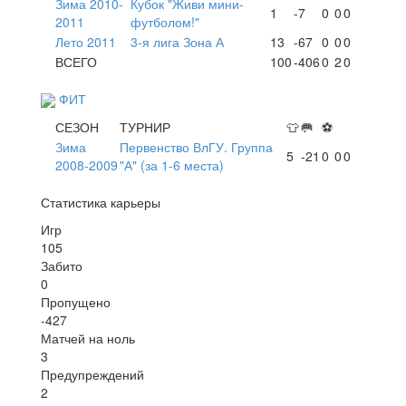
Зима 2010-
Кубок "Живи мини-
1
-7
0
0
0
2011
футболом!"
Лето 2011
3-я лига Зона А
13
-67
0
0
0
ВСЕГО
100
-406
0
2
0
ФИТ
СЕЗОН
ТУРНИР
👕
🥅
⚽
Зима
Первенство ВлГУ. Группа
5
-21
0
0
0
2008-2009
"А" (за 1-6 места)
Статистика карьеры
Игр
105
Забито
0
Пропущено
-427
Матчей на ноль
3
Предупреждений
2