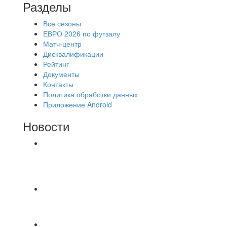
Разделы
Все сезоны
ЕВРО 2026 по футзалу
Матч-центр
Дисквалификации
Рейтинг
Документы
Контакты
Политика обработки данных
Приложение Android
Новости
⚽НАЗНАЧЕНИЯ СУДЕЙ⚽ ‼В СРЕДУ
СОСТОЯТСЯ ДОИГРОВКИ 2-Х ТАЙМОВ ДВУХ
МАТЧЕЙ 2А ЛИГИ.
Победная... Спасибо всем за самоотдачу,
самообладание и подстраховку...выложились