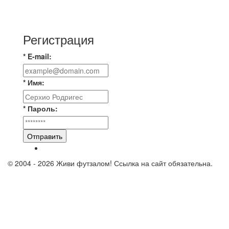
📹📹📹 Обзор голов 📹📹📹 Лига 4. Зона "Б". 12
тур. Лето 2026. МФК "Восход" - Ирбис 6:2
Регистрация
* E-mail:
* Имя:
* Пароль:
Отправить
© 2004 - 2026 Живи футзалом! Ссылка на сайт обязательна.