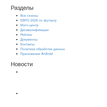
Разделы
Все сезоны
ЕВРО 2026 по футзалу
Матч-центр
Дисквалификации
Рейтинг
Документы
Контакты
Политика обработки данных
Приложение Android
Новости
⚽НАЗНАЧЕНИЯ СУДЕЙ⚽ ‼В СРЕДУ
СОСТОЯТСЯ ДОИГРОВКИ 2-Х ТАЙМОВ ДВУХ
МАТЧЕЙ 2А ЛИГИ.
⚽️ВИДЕООБЗОР⚽️ 4 ЛИГА А «РСК КОМПЛЕКТ»
9️⃣ : 6️⃣ «МАЛЬОРКА»