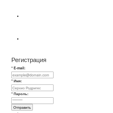
СОСТОЯТСЯ ДОИГРОВКИ 2-Х ТАЙМОВ ДВУХ
МАТЧЕЙ 2А ЛИГИ.
Команда «IZBA» ищет спарринг! ПН
(10.08),Торпедо, 20:30
https://vk.ru/christmasmusick
⚡️Сегодня было жарко⚡️ ⚽ ️«Протестировали»
новую футбольную площадку в
Регистрация
* E-mail:
* Имя:
* Пароль:
Отправить