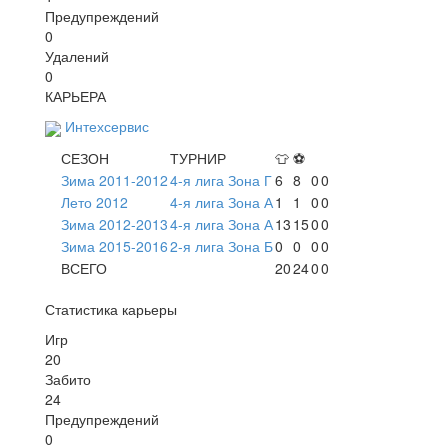
Предупреждений
0
Удалений
0
КАРЬЕРА
Интехсервис
СЕЗОН
ТУРНИР
👕
⚽
Зима 2011-2012
4-я лига Зона Г
6
8
0
0
Лето 2012
4-я лига Зона А
1
1
0
0
Зима 2012-2013
4-я лига Зона А
13
15
0
0
Зима 2015-2016
2-я лига Зона Б
0
0
0
0
ВСЕГО
20
24
0
0
Статистика карьеры
Игр
20
Забито
24
Предупреждений
0