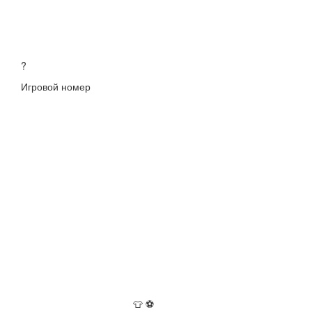
?
Игровой номер
👕
⚽