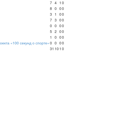
7
4
1
0
8
0
0
0
3
1
0
0
7
3
0
0
0
0
0
0
5
2
0
0
1
0
0
0
оекта «100 секунд о спорте»
0
0
0
0
31
10
1
0