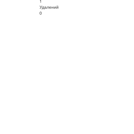
1
Удалений
0