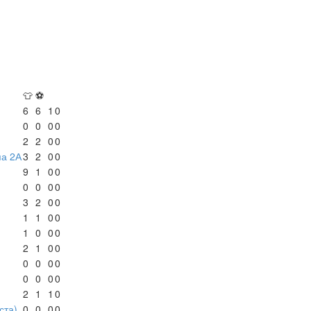
👕
⚽
6
6
1
0
0
0
0
0
2
2
0
0
па 2А
3
2
0
0
9
1
0
0
0
0
0
0
3
2
0
0
1
1
0
0
1
0
0
0
2
1
0
0
0
0
0
0
0
0
0
0
2
1
1
0
ста)
0
0
0
0