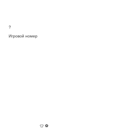
?
Игровой номер
👕
⚽