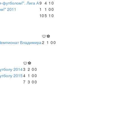
-футболом!". Лига А
9
4
1
0
м!" 2011
1
1
0
0
10
5
1
0
👕
⚽
 Чемпионат Владимира
2
1
0
0
👕
⚽
утболу 2014
3
2
0
0
утболу 2015
4
1
0
0
7
3
0
0