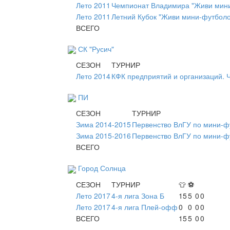
Лето 2011
Чемпионат Владимира "Живи мини
Лето 2011
Летний Кубок "Живи мини-футболо
ВСЕГО
СК "Русич"
СЕЗОН
ТУРНИР
Лето 2014
КФК предприятий и организаций.
ПИ
СЕЗОН
ТУРНИР
Зима 2014-2015
Первенство ВлГУ по мини-ф
Зима 2015-2016
Первенство ВлГУ по мини-ф
ВСЕГО
Город Солнца
СЕЗОН
ТУРНИР
👕
⚽
Лето 2017
4-я лига Зона Б
15
5
0
0
Лето 2017
4-я лига Плей-офф
0
0
0
0
ВСЕГО
15
5
0
0