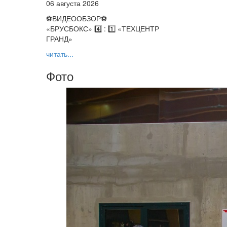
06 августа 2026
⚽️ВИДЕООБЗОР⚽️
«БРУСБОКС» 4️⃣ : 1️⃣ «ТЕХЦЕНТР
ГРАНД»
читать...
Фото