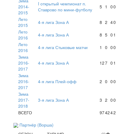
Зима
I открытый чемпионат п.
2014-
5
1
0
0
Ставрово по мини-футболу
2015
Лето
4-я лига Зона А
8
2
4
0
2015
Лето
4-я лига Зона А
8
5
0
1
2016
Лето
4-я лига Стыковые матчи
1
0
0
0
2016
Зима
2016-
4-я лига Зона А
12
7
0
1
2017
Зима
2016-
4-я лига Плей-офф
2
0
0
0
2017
Зима
2017-
3-я лига Зона А
3
2
0
0
2018
ВСЕГО
97
42
4
2
Партнёр (Ворша)
СЕЗОН
ТУРНИР
👕
⚽