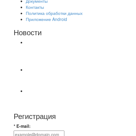
Документы
Контакты
Политика обработки данных
Приложение Android
Новости
⚽НАЗНАЧЕНИЯ СУДЕЙ⚽ ‼В СРЕДУ
СОСТОЯТСЯ ДОИГРОВКИ 2-Х ТАЙМОВ ДВУХ
МАТЧЕЙ 2А ЛИГИ.
📅 Анонс матчей на четверг, 6 августа 2026 г. 🎡
Центральный парк культуры и отдыха
⚽ Первенство Владимира по футзалу. 2-я лига.
Зона Б. 03.08.2026 г. КАС - МГ-ПКБ Энерго 1:6
Регистрация
* E-mail: