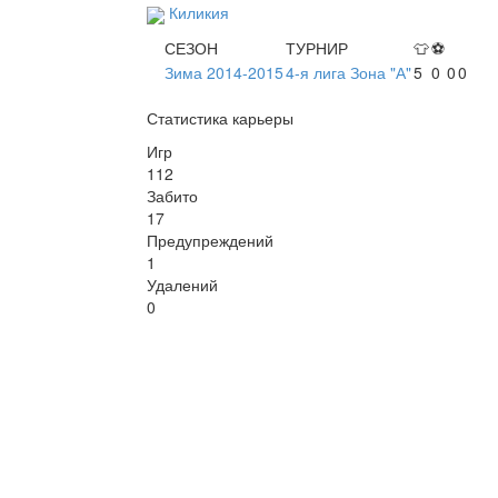
Киликия
СЕЗОН
ТУРНИР
👕
⚽
Зима 2014-2015
4-я лига Зона "А"
5
0
0
0
Статистика карьеры
Игр
112
Забито
17
Предупреждений
1
Удалений
0