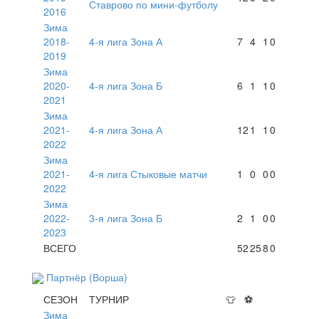
Ставрово по мини-футболу
2016
Зима
2018-
4-я лига Зона А
7
4
1
0
2019
Зима
2020-
4-я лига Зона Б
6
1
1
0
2021
Зима
2021-
4-я лига Зона А
12
1
1
0
2022
Зима
2021-
4-я лига Стыковые матчи
1
0
0
0
2022
Зима
2022-
3-я лига Зона Б
2
1
0
0
2023
ВСЕГО
52
25
8
0
Партнёр (Ворша)
СЕЗОН
ТУРНИР
👕
⚽
Зима