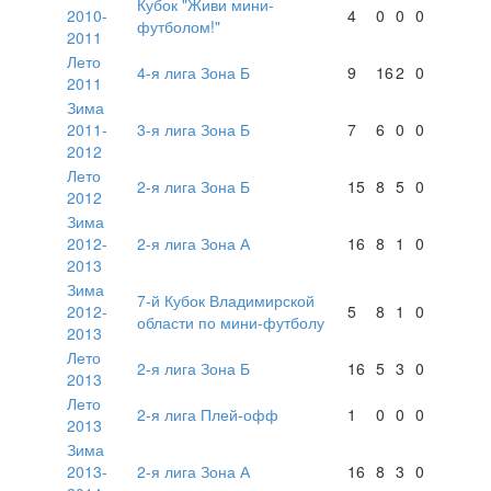
Кубок "Живи мини-
2010-
4
0
0
0
футболом!"
2011
Лето
4-я лига Зона Б
9
16
2
0
2011
Зима
2011-
3-я лига Зона Б
7
6
0
0
2012
Лето
2-я лига Зона Б
15
8
5
0
2012
Зима
2012-
2-я лига Зона А
16
8
1
0
2013
Зима
7-й Кубок Владимирской
2012-
5
8
1
0
области по мини-футболу
2013
Лето
2-я лига Зона Б
16
5
3
0
2013
Лето
2-я лига Плей-офф
1
0
0
0
2013
Зима
2013-
2-я лига Зона А
16
8
3
0