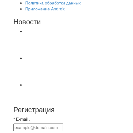
Политика обработки данных
Приложение Android
Новости
⚽НАЗНАЧЕНИЯ СУДЕЙ⚽ ‼В СРЕДУ
СОСТОЯТСЯ ДОИГРОВКИ 2-Х ТАЙМОВ ДВУХ
МАТЧЕЙ 2А ЛИГИ.
Команда «IZBA» ищет спарринг! ПН
(10.08),Торпедо, 20:30
https://vk.ru/christmasmusick
⚡️Сегодня было жарко⚡️ ⚽ ️«Протестировали»
новую футбольную площадку в
Регистрация
* E-mail: