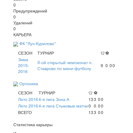
0
Предупреждений
0
Удалений
0
КАРЬЕРА
ФК "Луч-Курилово"
СЕЗОН
ТУРНИР
👕
⚽
Зима
II-ой открытый чемпионат п.
2015-
9
0
0
0
Ставрово по мини-футболу
2016
Ортоника
СЕЗОН
ТУРНИР
👕
⚽
Лето 2016
4-я лига Зона А
13
3
0
0
Лето 2016
4-я лига Стыковые матчи
0
0
0
0
ВСЕГО
13
3
0
0
Статистика карьеры