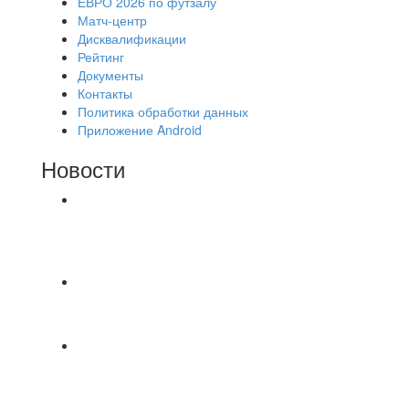
ЕВРО 2026 по футзалу
Матч-центр
Дисквалификации
Рейтинг
Документы
Контакты
Политика обработки данных
Приложение Android
Новости
⚽НАЗНАЧЕНИЯ СУДЕЙ⚽ ‼В СРЕДУ
СОСТОЯТСЯ ДОИГРОВКИ 2-Х ТАЙМОВ ДВУХ
МАТЧЕЙ 2А ЛИГИ.
Первый официальный турнир Федерации
Текбола Владимирской области
А вот и первые "плюшки"(фото) с Первенства
города Владимира по Текболу 2026⚽🏆🥇 Все