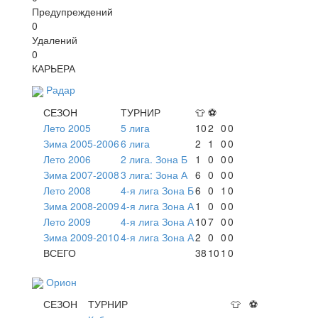
Предупреждений
0
Удалений
0
КАРЬЕРА
Радар
СЕЗОН
ТУРНИР
👕
⚽
Лето 2005
5 лига
10
2
0
0
Зима 2005-2006
6 лига
2
1
0
0
Лето 2006
2 лига. Зона Б
1
0
0
0
Зима 2007-2008
3 лига: Зона А
6
0
0
0
Лето 2008
4-я лига Зона Б
6
0
1
0
Зима 2008-2009
4-я лига Зона А
1
0
0
0
Лето 2009
4-я лига Зона А
10
7
0
0
Зима 2009-2010
4-я лига Зона А
2
0
0
0
ВСЕГО
38
10
1
0
Орион
СЕЗОН
ТУРНИР
👕
⚽