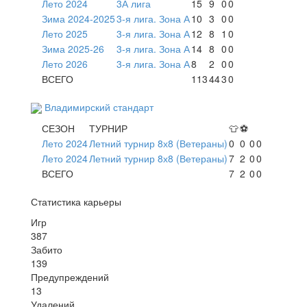
Лето 2024
3А лига
15
9
0
0
Зима 2024-2025
3-я лига. Зона А
10
3
0
0
Лето 2025
3-я лига. Зона А
12
8
1
0
Зима 2025-26
3-я лига. Зона А
14
8
0
0
Лето 2026
3-я лига. Зона А
8
2
0
0
ВСЕГО
113
44
3
0
Владимирский стандарт
СЕЗОН
ТУРНИР
👕
⚽
Лето 2024
Летний турнир 8х8 (Ветераны)
0
0
0
0
Лето 2024
Летний турнир 8х8 (Ветераны)
7
2
0
0
ВСЕГО
7
2
0
0
Статистика карьеры
Игр
387
Забито
139
Предупреждений
13
Удалений