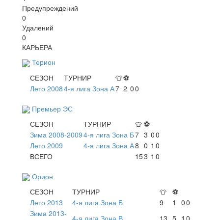
Предупреждений
0
Удалений
0
КАРЬЕРА
Терион
СЕЗОН
ТУРНИР
👕
⚽
Лето 2008
4-я лига Зона А
7
2
0
0
Премьер ЭС
СЕЗОН
ТУРНИР
👕
⚽
Зима 2008-2009
4-я лига Зона Б
7
3
0
0
Лето 2009
4-я лига Зона А
8
0
1
0
ВСЕГО
15
3
1
0
Орион
СЕЗОН
ТУРНИР
👕
⚽
Лето 2013
4-я лига Зона Б
9
1
0
0
Зима 2013-
4-я лига Зона В
13
5
1
0