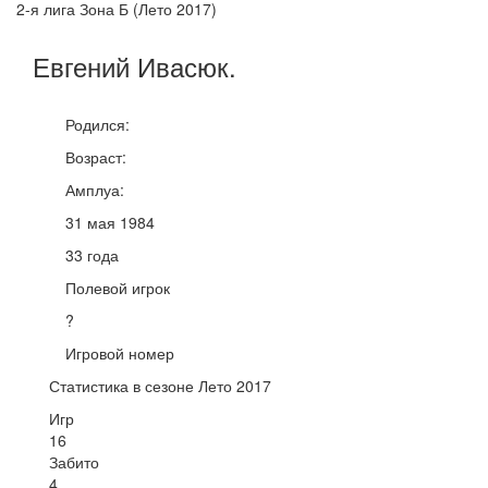
2-я лига Зона Б (Лето 2017)
Евгений
Ивасюк
.
Родился:
Возраст:
Амплуа:
31 мая 1984
33 года
Полевой игрок
?
Игровой номер
Статистика в сезоне Лето 2017
Игр
16
Забито
4