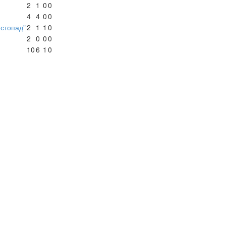
2
1
0
0
4
4
0
0
истопад"
2
1
1
0
2
0
0
0
10
6
1
0