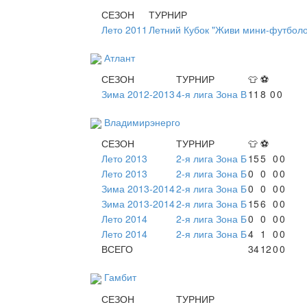
СЕЗОН
ТУРНИР
Лето 2011
Летний Кубок "Живи мини-футболо
Атлант
СЕЗОН
ТУРНИР
👕
⚽
Зима 2012-2013
4-я лига Зона В
11
8
0
0
Владимирэнерго
СЕЗОН
ТУРНИР
👕
⚽
Лето 2013
2-я лига Зона Б
15
5
0
0
Лето 2013
2-я лига Зона Б
0
0
0
0
Зима 2013-2014
2-я лига Зона Б
0
0
0
0
Зима 2013-2014
2-я лига Зона Б
15
6
0
0
Лето 2014
2-я лига Зона Б
0
0
0
0
Лето 2014
2-я лига Зона Б
4
1
0
0
ВСЕГО
34
12
0
0
Гамбит
СЕЗОН
ТУРНИР