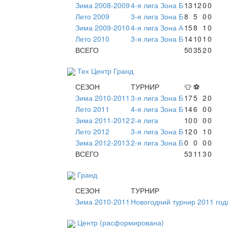
Зима 2008-2009
4-я лига Зона Б
13
12
0
0
Лето 2009
3-я лига Зона Б
8
5
0
0
Зима 2009-2010
4-я лига Зона А
15
8
1
0
Лето 2010
3-я лига Зона Б
14
10
1
0
ВСЕГО
50
35
2
0
Тех Центр Гранд
СЕЗОН
ТУРНИР
👕
⚽
Зима 2010-2011
3-я лига Зона Б
17
5
2
0
Лето 2011
4-я лига Зона Б
14
6
0
0
Зима 2011-2012
2-я лига
10
0
0
0
Лето 2012
3-я лига Зона Б
12
0
1
0
Зима 2012-2013
2-я лига Зона Б
0
0
0
0
ВСЕГО
53
11
3
0
Гранд
СЕЗОН
ТУРНИР
Зима 2010-2011
Новогодний турнир 2011 год
Центр (расформирована)