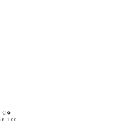
👕
⚽
а
5
1
0
0