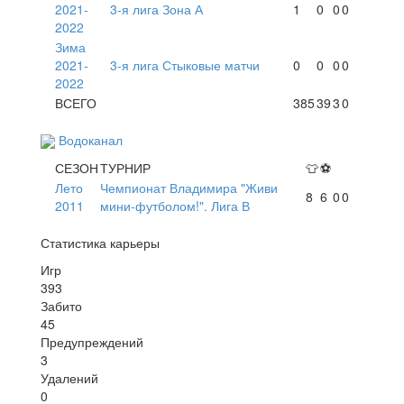
2021-
3-я лига Зона А
1
0
0
0
2022
Зима
2021-
3-я лига Стыковые матчи
0
0
0
0
2022
ВСЕГО
385
39
3
0
Водоканал
СЕЗОН
ТУРНИР
👕
⚽
Лето
Чемпионат Владимира "Живи
8
6
0
0
2011
мини-футболом!". Лига В
Статистика карьеры
Игр
393
Забито
45
Предупреждений
3
Удалений
0