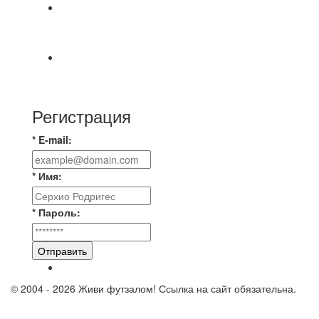
Победная... Спасибо всем за самоотдачу,
самообладание и подстраховку...выложились
📹📹📹 Обзор голов 📹📹📹 Лига 4. Зона "Б". 12
тур. Лето 2026. МФК "Восход" - Ирбис 6:2
Регистрация
* E-mail:
* Имя:
* Пароль:
Отправить
© 2004 - 2026 Живи футзалом! Ссылка на сайт обязательна.