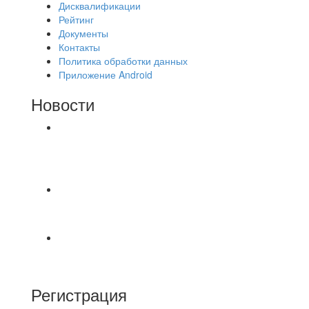
Дисквалификации
Рейтинг
Документы
Контакты
Политика обработки данных
Приложение Android
Новости
⚽НАЗНАЧЕНИЯ СУДЕЙ⚽ ‼В СРЕДУ
СОСТОЯТСЯ ДОИГРОВКИ 2-Х ТАЙМОВ ДВУХ
МАТЧЕЙ 2А ЛИГИ.
Победная... Спасибо всем за самоотдачу,
самообладание и подстраховку...выложились
📹📹📹 Обзор голов 📹📹📹 Лига 4. Зона "Б". 12
тур. Лето 2026. МФК "Восход" - Ирбис 6:2
Регистрация