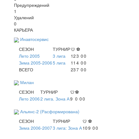
Предупреждений
1
Удалений
0
КАРЬЕРА
Инавтосервис
СЕЗОН
ТУРНИР
👕
⚽
Лето 2005
3 лига
12
3
0
0
Зима 2005-2006
5 лига
11
4
0
0
ВСЕГО
23
7
0
0
Милан
СЕЗОН
ТУРНИР
👕
⚽
Лето 2006
2 лига. Зона А
9
0
0
0
Альянс-2 (Расформирована)
СЕЗОН
ТУРНИР
👕
⚽
Зима 2006-2007
3 лига: Зона А
10
9
0
0