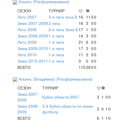
Альянс (Расформирована)
СЕЗОН
ТУРНИР
👕
⚽
Лето 2007
3-я лига зона Б
16
11
0
0
Зима 2007-2008
2 лига
16
3
0
0
Лето 2008
2-я лига Зона Б
17
1
0
0
Зима 2008-2009
1-я лига
14
3
0
0
Лето 2009
1-я лига
21
6
0
0
Зима 2009-2010
1-я лига
17
3
0
0
Лето 2010
1-я лига
11
2
0
0
Зима 2010-2011
1-я лига
3
0
0
0
ВСЕГО
115
29
0
0
Альянс (Владимир) (Расформирована)
СЕЗОН
ТУРНИР
👕
⚽
Зима 2007-
Кубок области 2007
3
1
0
0
2008
Зима 2008-
3-й Кубок области по мини-
3
0
1
0
2009
футболу
ВСЕГО
6
1
1
0