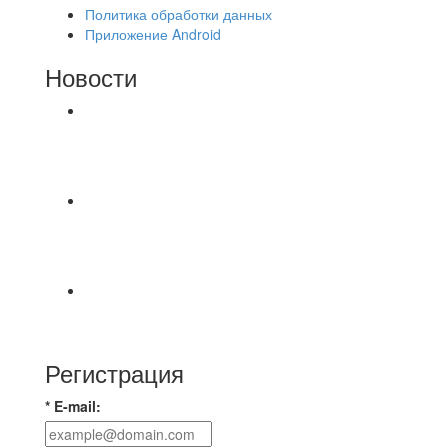
Политика обработки данных
Приложение Android
Новости
⚽НАЗНАЧЕНИЯ СУДЕЙ⚽ ‼В СРЕДУ
СОСТОЯТСЯ ДОИГРОВКИ 2-Х ТАЙМОВ ДВУХ
МАТЧЕЙ 2А ЛИГИ.
Команда Владимирская Русь на зимний
чемпионат для усиления команды ищет
игроков
⚽️Размер 7.5 цена в личку, [id234532780|Kirill
Bunkovskiy].
Регистрация
* E-mail: