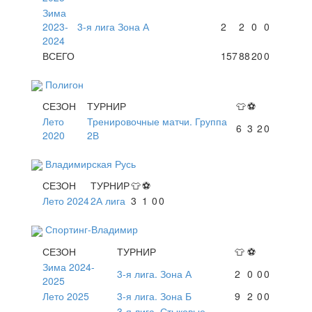
Зима
2023-
3-я лига Зона А
2
2
0
0
2024
ВСЕГО
157
88
20
0
Полигон
СЕЗОН
ТУРНИР
👕
⚽
Лето
Тренировочные матчи. Группа
6
3
2
0
2020
2В
Владимирская Русь
СЕЗОН
ТУРНИР
👕
⚽
Лето 2024
2А лига
3
1
0
0
Спортинг-Владимир
СЕЗОН
ТУРНИР
👕
⚽
Зима 2024-
3-я лига. Зона А
2
0
0
0
2025
Лето 2025
3-я лига. Зона Б
9
2
0
0
3-я лига. Стыковые