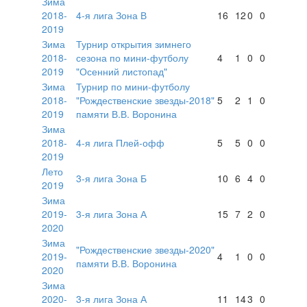
Зима
2018-
4-я лига Зона В
16
12
0
0
2019
Зима
Турнир открытия зимнего
2018-
сезона по мини-футболу
4
1
0
0
2019
"Осенний листопад"
Зима
Турнир по мини-футболу
2018-
"Рождественские звезды-2018"
5
2
1
0
2019
памяти В.В. Воронина
Зима
2018-
4-я лига Плей-офф
5
5
0
0
2019
Лето
3-я лига Зона Б
10
6
4
0
2019
Зима
2019-
3-я лига Зона А
15
7
2
0
2020
Зима
"Рождественские звезды-2020"
2019-
4
1
0
0
памяти В.В. Воронина
2020
Зима
2020-
3-я лига Зона А
11
14
3
0