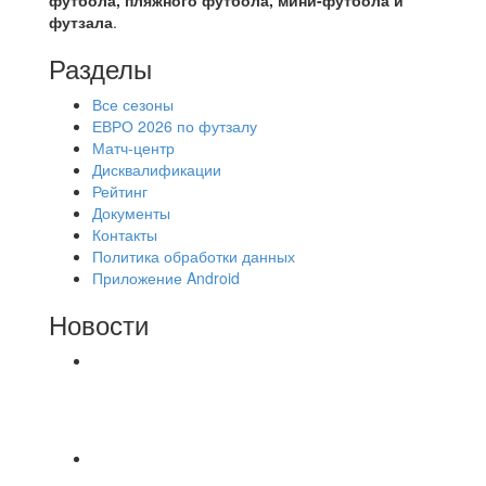
футбола, пляжного футбола, мини-футбола и
футзала
.
Разделы
Все сезоны
ЕВРО 2026 по футзалу
Матч-центр
Дисквалификации
Рейтинг
Документы
Контакты
Политика обработки данных
Приложение Android
Новости
⚽НАЗНАЧЕНИЯ СУДЕЙ⚽ ‼В СРЕДУ
СОСТОЯТСЯ ДОИГРОВКИ 2-Х ТАЙМОВ ДВУХ
МАТЧЕЙ 2А ЛИГИ.
🔥🔥🔥Победа 🔥🔥🔥 Доиграли матч против