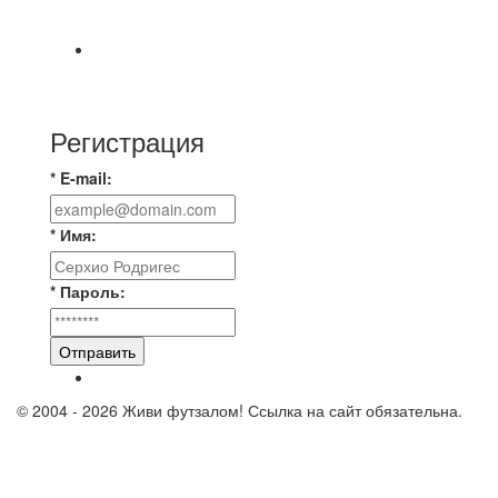
команды Мономах Итоговый счет
Всем добрый день! В прошлую пятницу после
игры Мечта-Стальпром была оставлен
Регистрация
* E-mail:
* Имя:
* Пароль:
Отправить
© 2004 - 2026 Живи футзалом! Ссылка на сайт обязательна.