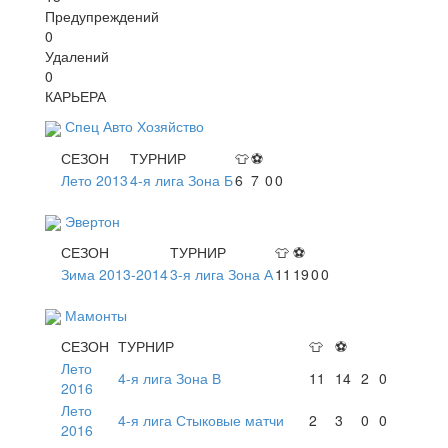
Предупреждений
0
Удалений
0
КАРЬЕРА
Спец Авто Хозяйство
СЕЗОН
ТУРНИР
👕
⚽
Лето 2013
4-я лига Зона Б
6
7
0
0
Эвертон
СЕЗОН
ТУРНИР
👕
⚽
Зима 2013-2014
3-я лига Зона А
11
19
0
0
Мамонты
СЕЗОН
ТУРНИР
👕
⚽
Лето
4-я лига Зона В
11
14
2
0
2016
Лето
4-я лига Стыковые матчи
2
3
0
0
2016