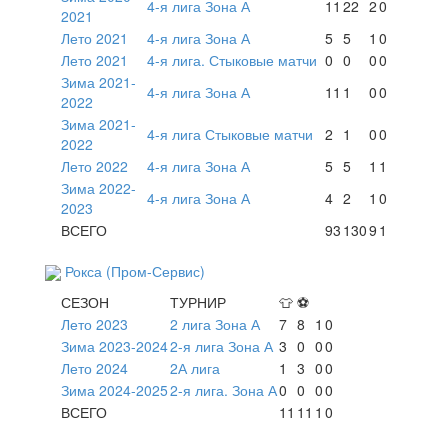
4-я лига Зона А
11
22
2
0
2021
Лето 2021
4-я лига Зона А
5
5
1
0
Лето 2021
4-я лига. Стыковые матчи
0
0
0
0
Зима 2021-
4-я лига Зона А
11
1
0
0
2022
Зима 2021-
4-я лига Стыковые матчи
2
1
0
0
2022
Лето 2022
4-я лига Зона А
5
5
1
1
Зима 2022-
4-я лига Зона А
4
2
1
0
2023
ВСЕГО
93
130
9
1
Рокса (Пром-Сервис)
СЕЗОН
ТУРНИР
👕
⚽
Лето 2023
2 лига Зона А
7
8
1
0
Зима 2023-2024
2-я лига Зона А
3
0
0
0
Лето 2024
2А лига
1
3
0
0
Зима 2024-2025
2-я лига. Зона А
0
0
0
0
ВСЕГО
11
11
1
0