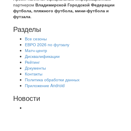
партнером
Владимирской Городской Федерации
футбола, пляжного футбола, мини-футбола и
футзала
.
Разделы
Все сезоны
ЕВРО 2026 по футзалу
Матч-центр
Дисквалификации
Рейтинг
Документы
Контакты
Политика обработки данных
Приложение Android
Новости
⚽НАЗНАЧЕНИЯ СУДЕЙ⚽ ‼В СРЕДУ
СОСТОЯТСЯ ДОИГРОВКИ 2-Х ТАЙМОВ ДВУХ
МАТЧЕЙ 2А ЛИГИ.