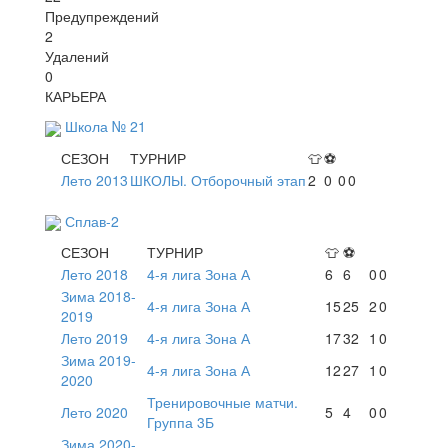
Предупреждений
2
Удалений
0
КАРЬЕРА
Школа № 21
СЕЗОН
ТУРНИР
👕
⚽
Лето 2013
ШКОЛЫ. Отборочный этап
2
0
0
0
Сплав-2
СЕЗОН
ТУРНИР
👕
⚽
Лето 2018
4-я лига Зона А
6
6
0
0
Зима 2018-
4-я лига Зона А
15
25
2
0
2019
Лето 2019
4-я лига Зона А
17
32
1
0
Зима 2019-
4-я лига Зона А
12
27
1
0
2020
Тренировочные матчи.
Лето 2020
5
4
0
0
Группа 3Б
Зима 2020-