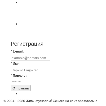
Команда Владимирская Русь на зимний
чемпионат для усиления команды ищет
игроков
⚽️Размер 7.5 цена в личку, [id234532780|Kirill
Bunkovskiy].
Регистрация
* E-mail:
* Имя:
* Пароль:
Отправить
© 2004 - 2026 Живи футзалом! Ссылка на сайт обязательна.