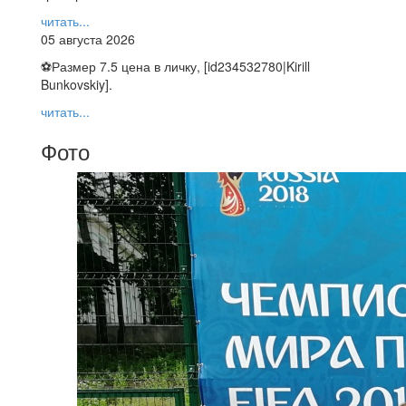
читать...
05 августа 2026
⚽️Размер 7.5 цена в личку, [id234532780|Kirill
Bunkovskiy].
читать...
Фото