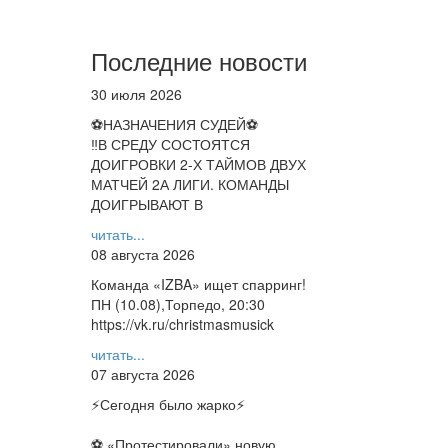
Последние новости
30 июля 2026
⚽НАЗНАЧЕНИЯ СУДЕЙ⚽
‼В СРЕДУ СОСТОЯТСЯ
ДОИГРОВКИ 2-Х ТАЙМОВ ДВУХ
МАТЧЕЙ 2А ЛИГИ. КОМАНДЫ
ДОИГРЫВАЮТ В
читать...
08 августа 2026
Команда «IZBA» ищет спарринг!
ПН (10.08),Торпедо, 20:30
https://vk.ru/christmasmusick
читать...
07 августа 2026
⚡️Сегодня было жарко⚡️
⚽ ️«Протестировали» новую