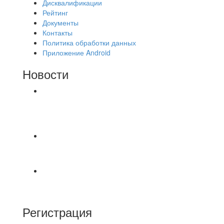
Дисквалификации
Рейтинг
Документы
Контакты
Политика обработки данных
Приложение Android
Новости
⚽НАЗНАЧЕНИЯ СУДЕЙ⚽ ‼В СРЕДУ
СОСТОЯТСЯ ДОИГРОВКИ 2-Х ТАЙМОВ ДВУХ
МАТЧЕЙ 2А ЛИГИ.
📅 Анонс матчей на пятницу, 7 августа 2026 г.
🎡 Центральный парк культуры и отдыха
Всем доброго времени суток ✌ Лакинский
Комсомолец ищет команду для спарринга по
Регистрация