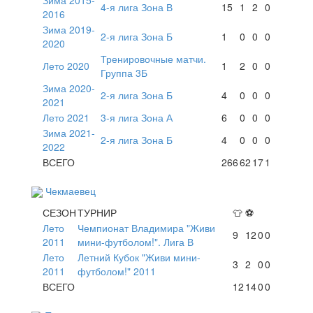
4-я лига Зона В
15
1
2
0
2016
Зима 2019-
2-я лига Зона Б
1
0
0
0
2020
Тренировочные матчи.
Лето 2020
1
2
0
0
Группа 3Б
Зима 2020-
2-я лига Зона Б
4
0
0
0
2021
Лето 2021
3-я лига Зона А
6
0
0
0
Зима 2021-
2-я лига Зона Б
4
0
0
0
2022
ВСЕГО
266
62
17
1
Чекмаевец
СЕЗОН
ТУРНИР
👕
⚽
Лето
Чемпионат Владимира "Живи
9
12
0
0
2011
мини-футболом!". Лига В
Лето
Летний Кубок "Живи мини-
3
2
0
0
2011
футболом!" 2011
ВСЕГО
12
14
0
0