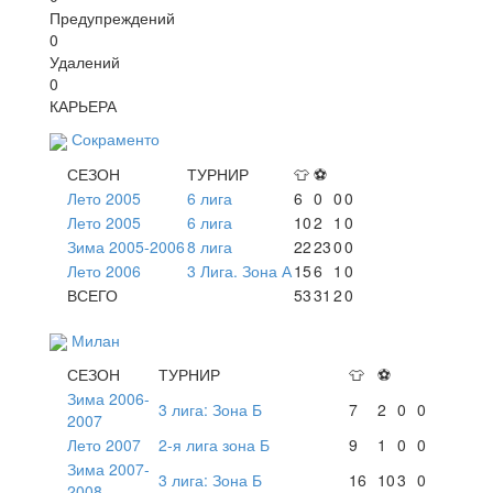
Предупреждений
0
Удалений
0
КАРЬЕРА
Сокраменто
СЕЗОН
ТУРНИР
👕
⚽
Лето 2005
6 лига
6
0
0
0
Лето 2005
6 лига
10
2
1
0
Зима 2005-2006
8 лига
22
23
0
0
Лето 2006
3 Лига. Зона А
15
6
1
0
ВСЕГО
53
31
2
0
Милан
СЕЗОН
ТУРНИР
👕
⚽
Зима 2006-
3 лига: Зона Б
7
2
0
0
2007
Лето 2007
2-я лига зона Б
9
1
0
0
Зима 2007-
3 лига: Зона Б
16
10
3
0
2008