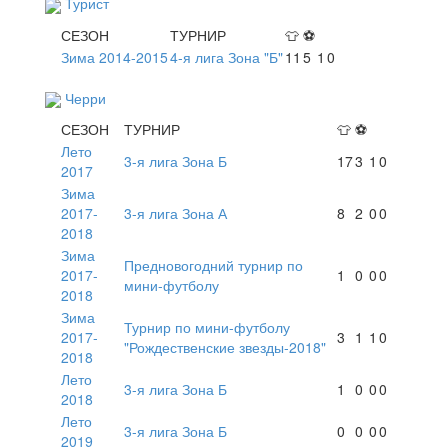
Турист
СЕЗОН
ТУРНИР
👕
⚽
Зима 2014-2015
4-я лига Зона "Б"
11
5
1
0
Черри
СЕЗОН
ТУРНИР
👕
⚽
Лето
3-я лига Зона Б
17
3
1
0
2017
Зима
2017-
3-я лига Зона А
8
2
0
0
2018
Зима
Предновогодний турнир по
2017-
1
0
0
0
мини-футболу
2018
Зима
Турнир по мини-футболу
2017-
3
1
1
0
"Рождественские звезды-2018"
2018
Лето
3-я лига Зона Б
1
0
0
0
2018
Лето
3-я лига Зона Б
0
0
0
0
2019