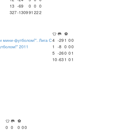
13
-69
0
0
0
327
-1309
91
22
2
👕
🥅
⚽
 мини-футболом!". Лига С
4
-29
1
0
0
утболом!" 2011
1
-8
0
0
0
5
-26
0
0
1
10
-63
1
0
1
👕
🥅
⚽
0
0
0
0
0