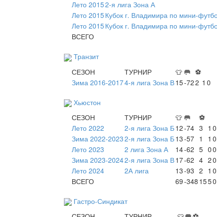
Лето 2015
2-я лига Зона А
Лето 2015
Кубок г. Владимира по мини-футб
Лето 2015
Кубок г. Владимира по мини-футб
ВСЕГО
Транзит
СЕЗОН
ТУРНИР
👕
🥅
⚽
Зима 2016-2017
4-я лига Зона В
15
-72
2
1
0
Хьюстон
СЕЗОН
ТУРНИР
👕
🥅
⚽
Лето 2022
2-я лига Зона Б
12
-74
3
1
0
Зима 2022-2023
2-я лига Зона Б
13
-57
1
1
0
Лето 2023
2 лига Зона А
14
-62
5
0
0
Зима 2023-2024
2-я лига Зона В
17
-62
4
2
0
Лето 2024
2А лига
13
-93
2
1
0
ВСЕГО
69
-348
15
5
0
Гастро-Синдикат
СЕЗОН
ТУРНИР
👕
🥅
⚽