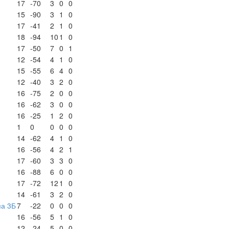
17
-70
3
0
0
15
-90
3
1
0
17
-41
2
1
0
18
-94
10
1
0
17
-50
7
0
1
12
-54
4
1
0
15
-55
6
4
0
12
-40
3
2
0
16
-75
2
0
0
16
-62
3
0
0
16
-25
1
2
0
1
0
0
0
0
14
-62
4
1
0
16
-56
4
2
1
17
-60
3
3
0
16
-88
6
0
0
17
-72
12
1
0
14
-61
3
2
0
па 3Б
7
-22
0
0
0
16
-56
5
1
0
12
-24
5
0
0