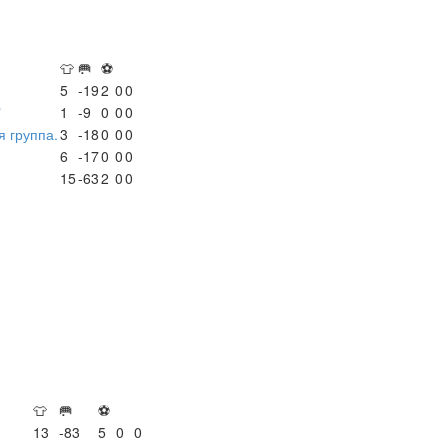
👕
🥅
⚽
5
-19
2
0
0
"
1
-9
0
0
0
 группа.
3
-18
0
0
0
6
-17
0
0
0
15
-63
2
0
0
👕
🥅
⚽
13
-83
5
0
0