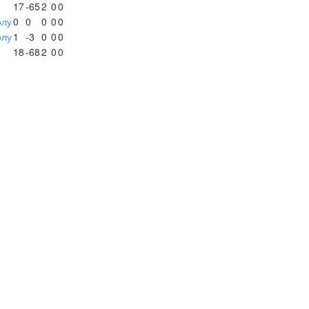
17
-65
2
0
0
олу
0
0
0
0
0
олу
1
-3
0
0
0
18
-68
2
0
0