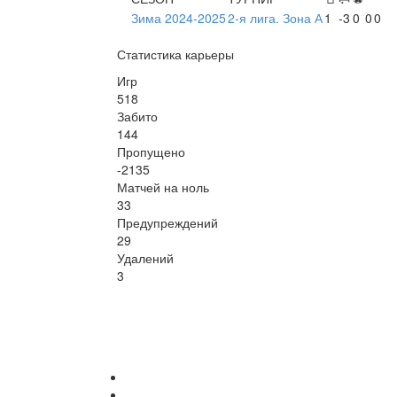
Зима 2024-2025
2-я лига. Зона А
1
-3
0
0
0
Статистика карьеры
Игр
518
Забито
144
Пропущено
-2135
Матчей на ноль
33
Предупреждений
29
Удалений
3