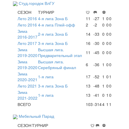
Студ.городок ВлГУ
СЕЗОН
ТУРНИР
👕
🥅
⚽
Лето 2016
4-я лига Зона Б
11
-27
1
0
0
Лето 2016
4-я лига Плей-офф
2
-2
0
0
0
Зима
2-я лига Зона Б
14
-33
0
0
0
2016-2017
Лето 2017
3-я лига Зона Б
16
-30
0
0
0
Зима
Высшая лига.
11
-45
0
0
0
2019-2020
Предварительный этап
Зима
Высшая лига.
6
-36
1
0
0
2019-2020
Серебряный финал
Зима
1-я лига
17
-52
1
0
1
2020-2021
Лето 2021
3-я лига Зона Б
13
-48
1
0
0
Зима
1-я лига
13
-41
0
1
0
2021-2022
ВСЕГО
103
-314
4
1
1
Мебельный Парад
СЕЗОН
ТУРНИР
👕
🥅
⚽