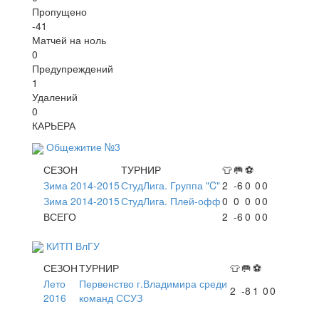
Пропущено
-41
Матчей на ноль
0
Предупреждений
1
Удалений
0
КАРЬЕРА
Общежитие №3
СЕЗОН
ТУРНИР
👕
🥅
⚽
Зима 2014-2015
СтудЛига. Группа "C"
2
-6
0
0
0
Зима 2014-2015
СтудЛига. Плей-офф
0
0
0
0
0
ВСЕГО
2
-6
0
0
0
КИТП ВлГУ
СЕЗОН
ТУРНИР
👕
🥅
⚽
Лето
Первенство г.Владимира среди
2
-8
1
0
0
2016
команд ССУЗ