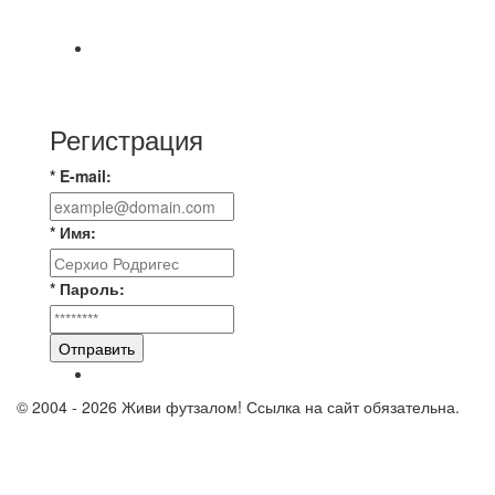
команды Мономах Итоговый счет
Всем добрый день! В прошлую пятницу после
игры Мечта-Стальпром была оставлен
Регистрация
* E-mail:
* Имя:
* Пароль:
Отправить
© 2004 - 2026 Живи футзалом! Ссылка на сайт обязательна.