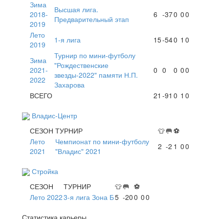
Зима
Высшая лига.
2018-
6
-37
0
0
0
Предварительный этап
2019
Лето
1-я лига
15
-54
0
1
0
2019
Турнир по мини-футболу
Зима
"Рождественские
2021-
0
0
0
0
0
звезды-2022" памяти Н.П.
2022
Захарова
ВСЕГО
21
-91
0
1
0
Владис-Центр
СЕЗОН
ТУРНИР
👕
🥅
⚽
Лето
Чемпионат по мини-футболу
2
-2
1
0
0
2021
"Владис" 2021
Стройка
СЕЗОН
ТУРНИР
👕
🥅
⚽
Лето 2022
3-я лига Зона Б
5
-20
0
0
0
Статистика карьеры