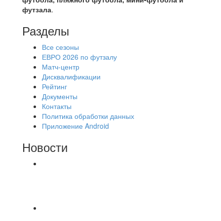
футзала
.
Разделы
Все сезоны
ЕВРО 2026 по футзалу
Матч-центр
Дисквалификации
Рейтинг
Документы
Контакты
Политика обработки данных
Приложение Android
Новости
⚽НАЗНАЧЕНИЯ СУДЕЙ⚽ ‼В СРЕДУ
СОСТОЯТСЯ ДОИГРОВКИ 2-Х ТАЙМОВ ДВУХ
МАТЧЕЙ 2А ЛИГИ.
🔥🔥🔥Победа 🔥🔥🔥 Доиграли матч против