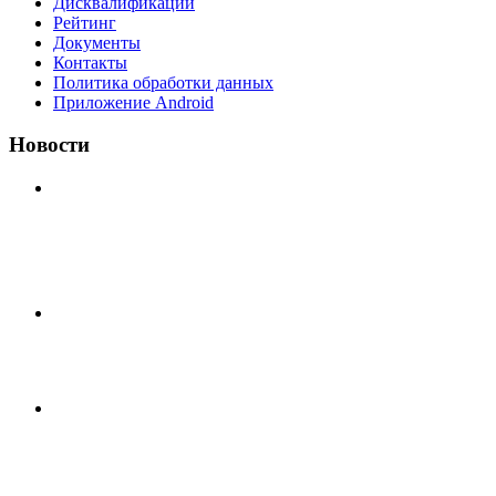
Дисквалификации
Рейтинг
Документы
Контакты
Политика обработки данных
Приложение Android
Новости
⚽НАЗНАЧЕНИЯ СУДЕЙ⚽ ‼В СРЕДУ СОСТОЯТСЯ
ДОИГРОВКИ 2-Х ТАЙМОВ ДВУХ МАТЧЕЙ 2А
ЛИГИ.
📅 Анонс матчей на пятницу, 7 августа 2026 г. 🎡
Центральный парк культуры и отдыха
Всем доброго времени суток ✌ Лакинский Комсомолец
ищет команду для спарринга по