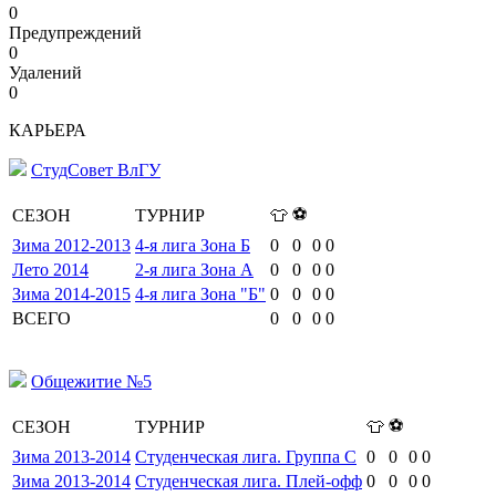
0
Предупреждений
0
Удалений
0
КАРЬЕРА
СтудСовет ВлГУ
⚽
СЕЗОН
ТУРНИР
👕
Зима 2012-2013
4-я лига Зона Б
0
0
0
0
Лето 2014
2-я лига Зона А
0
0
0
0
Зима 2014-2015
4-я лига Зона "Б"
0
0
0
0
ВСЕГО
0
0
0
0
Общежитие №5
⚽
СЕЗОН
ТУРНИР
👕
Зима 2013-2014
Студенческая лига. Группа C
0
0
0
0
Зима 2013-2014
Студенческая лига. Плей-офф
0
0
0
0