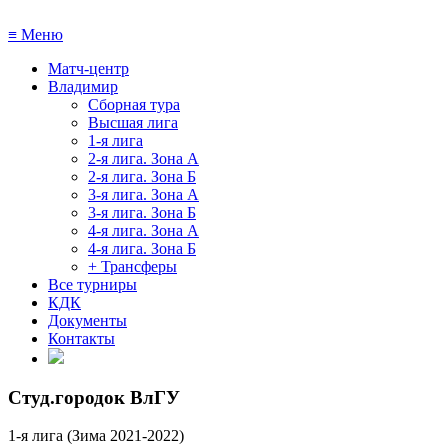
≡
Меню
Матч-центр
Владимир
Сборная тура
Высшая лига
1-я лига
2-я лига. Зона А
2-я лига. Зона Б
3-я лига. Зона А
3-я лига. Зона Б
4-я лига. Зона А
4-я лига. Зона Б
+ Трансферы
Все турниры
КДК
Документы
Контакты
Студ.городок ВлГУ
1-я лига (Зима 2021-2022)