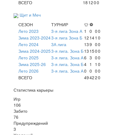
ВСЕГО
18
12
0
0
Щит и Меч
СЕЗОН
ТУРНИР
👕
⚽
Лето 2023
3-я лига Зона А
1
0
0
0
Зима 2023-2024
3-я лига Зона Б
12
14
1
0
Лето 2024
3А лига
13
9
0
0
Зима 2024-2025
3-я лига. Зона Б
13
15
0
0
Лето 2025
3-я лига. Зона А
6
3
0
0
Зима 2025-26
3-я лига. Зона Б
4
1
1
0
Лето 2026
3-я лига. Зона А
0
0
0
0
ВСЕГО
49
42
2
0
Статистика карьеры
Игр
106
Забито
76
Предупреждений
3
Удалений