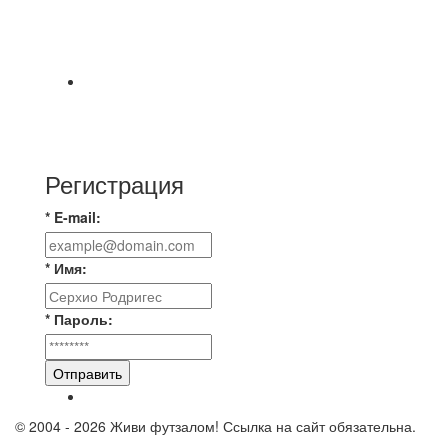
8.08 на поле был оставлен мяч Demix На
турнире На мяче маркером написано Д.Н.
Просьба
⚽ Первенство Владимира по футзалу. 3-я лига.
Зона А. 07.08.2026 г. Транснефть - IZBA 1:2
(1:2)
Регистрация
* E-mail:
* Имя:
* Пароль:
Отправить
© 2004 - 2026 Живи футзалом! Ссылка на сайт обязательна.