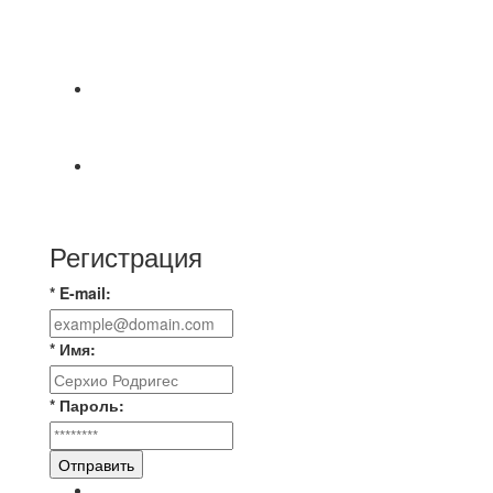
⚽НАЗНАЧЕНИЯ СУДЕЙ⚽ ‼В СРЕДУ
СОСТОЯТСЯ ДОИГРОВКИ 2-Х ТАЙМОВ ДВУХ
МАТЧЕЙ 2А ЛИГИ.
Победная... Спасибо всем за самоотдачу,
самообладание и подстраховку...выложились
📹📹📹 Обзор голов 📹📹📹 Лига 4. Зона "Б". 12
тур. Лето 2026. МФК "Восход" - Ирбис 6:2
Регистрация
* E-mail:
* Имя:
* Пароль:
Отправить