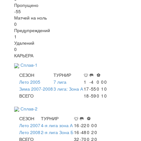
Пропущено
-55
Матчей на ноль
0
Предупреждений
1
Удалений
0
КАРЬЕРА
Сплав-1
СЕЗОН
ТУРНИР
👕
🥅
⚽
Лето 2005
7 лига
1
-4
0
0
0
Зима 2007-2008
3 лига: Зона А
17
-55
0
1
0
ВСЕГО
18
-59
0
1
0
Сплав-2
СЕЗОН
ТУРНИР
👕
🥅
⚽
Лето 2007
4-я лига зона А
16
-22
0
0
0
Лето 2008
2-я лига Зона Б
16
-48
0
2
0
ВСЕГО
32
-70
0
2
0