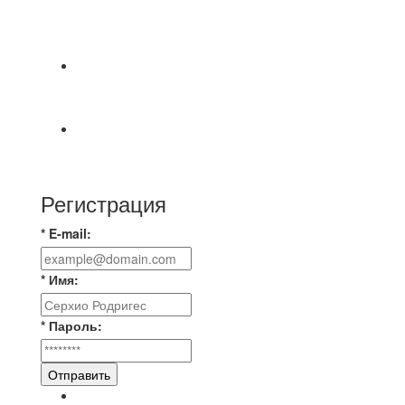
⚽НАЗНАЧЕНИЯ СУДЕЙ⚽ ‼В СРЕДУ
СОСТОЯТСЯ ДОИГРОВКИ 2-Х ТАЙМОВ ДВУХ
МАТЧЕЙ 2А ЛИГИ.
⚡️Сегодня было жарко⚡️ ⚽ ️«Протестировали»
новую футбольную площадку в
📅 Анонс матчей на пятницу, 7 августа 2026 г.
🎡 Центральный парк культуры и отдыха
Регистрация
* E-mail:
* Имя:
* Пароль:
Отправить