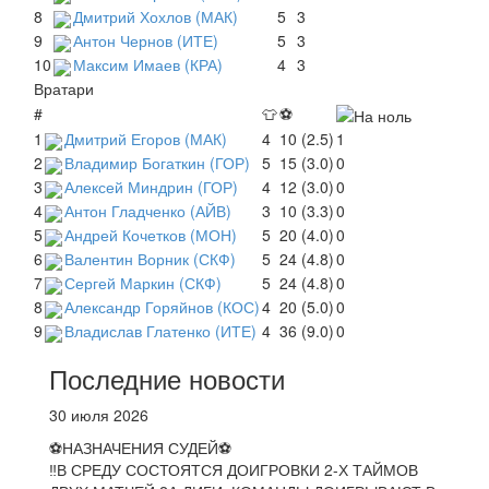
8
Дмитрий Хохлов (МАК)
5
3
9
Антон Чернов (ИТЕ)
5
3
10
Максим Имаев (КРА)
4
3
Вратари
#
👕
⚽
1
Дмитрий Егоров (МАК)
4
10 (2.5)
1
2
Владимир Богаткин (ГОР)
5
15 (3.0)
0
3
Алексей Миндрин (ГОР)
4
12 (3.0)
0
4
Антон Гладченко (АЙВ)
3
10 (3.3)
0
5
Андрей Кочетков (МОН)
5
20 (4.0)
0
6
Валентин Ворник (СКФ)
5
24 (4.8)
0
7
Сергей Маркин (СКФ)
5
24 (4.8)
0
8
Александр Горяйнов (КОС)
4
20 (5.0)
0
9
Владислав Глатенко (ИТЕ)
4
36 (9.0)
0
Последние новости
30 июля 2026
⚽НАЗНАЧЕНИЯ СУДЕЙ⚽
‼В СРЕДУ СОСТОЯТСЯ ДОИГРОВКИ 2-Х ТАЙМОВ