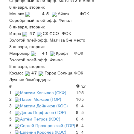
Серебряный плей-офф. Матч за 3-е место
8 января, вторник
Монако
4
5
Айвек
ФОК
Серебряный плей-офф. Финал
8 января, вторник
Итера
4
7
СК ФСО
ФОК
Золотой плей-офф. Матч за 3-е место
8 января, вторник
Макромер
4
1
Крафт
ФОК
Золотой плей-офф. Финал
8 января, вторник
Космос
4
7
Город Солнца
ФОК
Лучшие бомбардиры
#
⚽
👕
1
Максим Копылов (СКФ)
12
5
2
Павел Можаев (ГОР)
10
5
3
Максим Дойников (КОС)
9
4
4
Денис Перфилов (ГОР)
8
5
5
Артём Петров (КОС)
6
4
6
Сергей Прохоровский (ГОР)
6
4
7
Евгений Королёв (КОС)
5
4