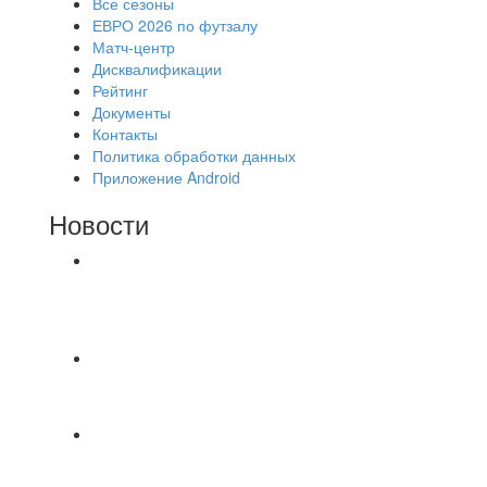
Все сезоны
ЕВРО 2026 по футзалу
Матч-центр
Дисквалификации
Рейтинг
Документы
Контакты
Политика обработки данных
Приложение Android
Новости
⚽НАЗНАЧЕНИЯ СУДЕЙ⚽ ‼В СРЕДУ
СОСТОЯТСЯ ДОИГРОВКИ 2-Х ТАЙМОВ ДВУХ
МАТЧЕЙ 2А ЛИГИ.
📅 Анонс матчей на пятницу, 7 августа 2026 г.
🎡 Центральный парк культуры и отдыха
Всем доброго времени суток ✌ Лакинский
Комсомолец ищет команду для спарринга по