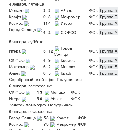
4 января, пятница
Монако
3
3
Айвек
ФОК
Группа Б
Крафт
0
3
Макромер
ФОК
Группа Б
Космос
11
4
Итера
ФОК
Группа А
Город Солнца
4
2
СК ФСО
ФОК
Группа А
5 января, суббота
Город
Итера
3
12
ФОК
Группа А
Солнца
СК ФСО
4
9
Космос
ФОК
Группа А
Макромер
6
2
Монако
ФОК
Группа Б
Айвек
0
5
Крафт
ФОК
Группа Б
Серебряный плей-офф. Полуфиналы
6 января, воскресенье
СК ФСО
4
3
Монако
ФОК
Итера
5
0
Айвек
ФОК
Золотой плей-офф. Полуфиналы
6 января, воскресенье
Город Солнца
5
3
Крафт
ФОК
Космос
7
3
Макромер
ФОК