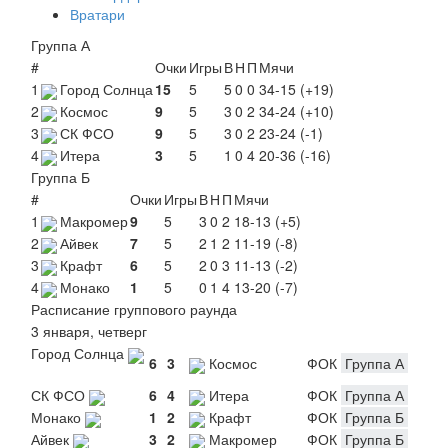
Вратари
Группа А
#
Очки
Игры
В
Н
П
Мячи
1
Город Солнца
15
5
5
0
0
34-15 (+19)
2
Космос
9
5
3
0
2
34-24 (+10)
3
СК ФСО
9
5
3
0
2
23-24 (-1)
4
Итера
3
5
1
0
4
20-36 (-16)
Группа Б
#
Очки
Игры
В
Н
П
Мячи
1
Макромер
9
5
3
0
2
18-13 (+5)
2
Айвек
7
5
2
1
2
11-19 (-8)
3
Крафт
6
5
2
0
3
11-13 (-2)
4
Монако
1
5
0
1
4
13-20 (-7)
Расписание группового раунда
3 января, четверг
Город Солнца
6
3
Космос
ФОК
Группа А
СК ФСО
6
4
Итера
ФОК
Группа А
Монако
1
2
Крафт
ФОК
Группа Б
Айвек
3
2
Макромер
ФОК
Группа Б