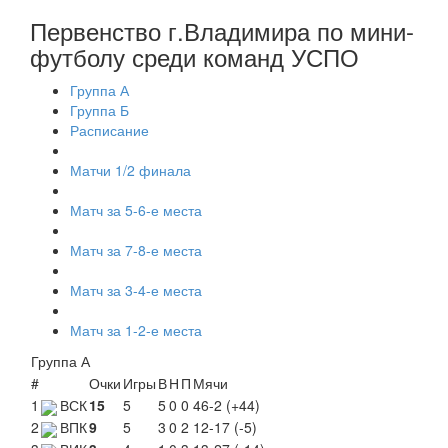
Первенство г.Владимира по мини-
футболу среди команд УСПО
Группа А
Группа Б
Расписание
Матчи 1/2 финала
Матч за 5-6-е места
Матч за 7-8-е места
Матч за 3-4-е места
Матч за 1-2-е места
Группа А
#
Очки
Игры
В
Н
П
Мячи
1
ВСК
15
5
5
0
0
46-2 (+44)
2
ВПК
9
5
3
0
2
12-17 (-5)