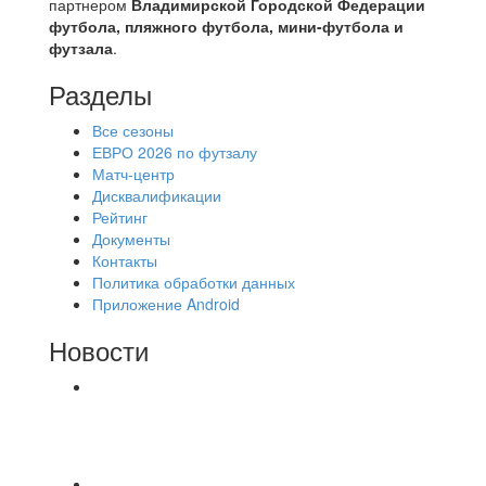
партнером
Владимирской Городской Федерации
футбола, пляжного футбола, мини-футбола и
футзала
.
Разделы
Все сезоны
ЕВРО 2026 по футзалу
Матч-центр
Дисквалификации
Рейтинг
Документы
Контакты
Политика обработки данных
Приложение Android
Новости
⚽НАЗНАЧЕНИЯ СУДЕЙ⚽ ‼В СРЕДУ
СОСТОЯТСЯ ДОИГРОВКИ 2-Х ТАЙМОВ ДВУХ
МАТЧЕЙ 2А ЛИГИ.