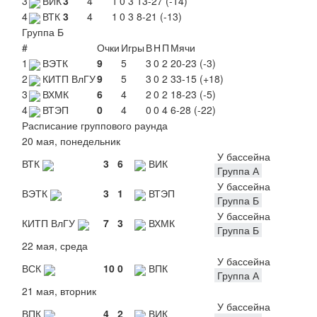
3
ВИК
3
4
1
0
3
13-27 (-14)
4
ВТК
3
4
1
0
3
8-21 (-13)
Группа Б
#
Очки
Игры
В
Н
П
Мячи
1
ВЭТК
9
5
3
0
2
20-23 (-3)
2
КИТП ВлГУ
9
5
3
0
2
33-15 (+18)
3
ВХМК
6
4
2
0
2
18-23 (-5)
4
ВТЭП
0
4
0
0
4
6-28 (-22)
Расписание группового раунда
20 мая, понедельник
У бассейна
ВТК
3
6
ВИК
Группа А
У бассейна
ВЭТК
3
1
ВТЭП
Группа Б
У бассейна
КИТП ВлГУ
7
3
ВХМК
Группа Б
22 мая, среда
У бассейна
ВСК
10
0
ВПК
Группа А
21 мая, вторник
У бассейна
ВПК
4
2
ВИК