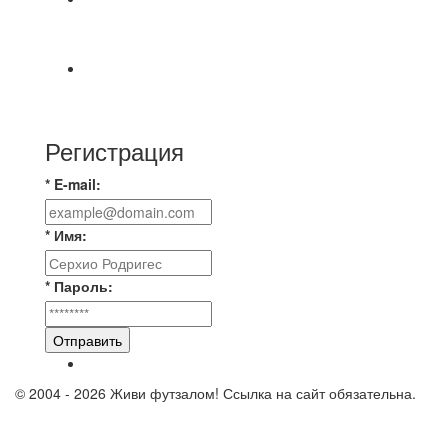
⚽️ВИДЕООБЗОР⚽️ 4 ЛИГА А «РСК КОМПЛЕКТ»
9️⃣ : 6️⃣ «МАЛЬОРКА»
🇷🇺 Дебют в Первенстве России по футболу
среди команд Первой лиги Дмитрий
Регистрация
* E-mail:
* Имя:
* Пароль:
Отправить
© 2004 - 2026 Живи футзалом! Ссылка на сайт обязательна.