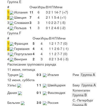
Группа E
#
Очки
Игры
В
Н
П
Мячи
1
Испания
11
6
3
2
1
14-7 (+7)
2
Швеция
7
4
2
1
1
5-4 (+1)
3
Словакия
3
3
1
0
2
2-7 (-5)
4
Польша
1
3
0
1
2
4-6 (-2)
Группа F
#
Очки
Игры
В
Н
П
Мячи
1
Франция
5
4
1
2
1
7-7 (0)
2
Германия
4
4
1
1
2
6-7 (-1)
3
Португалия
4
4
1
1
2
7-7 (0)
4
Венгрия
2
3
0
2
1
3-6 (-3)
Расписание группового раунда
11 июня, пятница
Турция
0
3
Италия
Рим
Группа A
12 июня, суббота
Уэльс
1
1
Швейцария
Баку
Группа A
Копенгаген
Дания
0
1
Финляндия
Группа B
С.-Петербург
Бельгия
3
0
Россия
Группа B