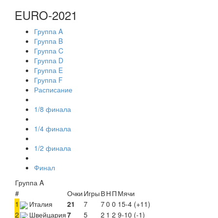
EURO-2021
Группа A
Группа B
Группа C
Группа D
Группа E
Группа F
Расписание
1/8 финала
1/4 финала
1/2 финала
Финал
Группа A
#
Очки
Игры
В
Н
П
Мячи
1
Италия
21
7
7
0
0
15-4 (+11)
2
Швейцария
7
5
2
1
2
9-10 (-1)