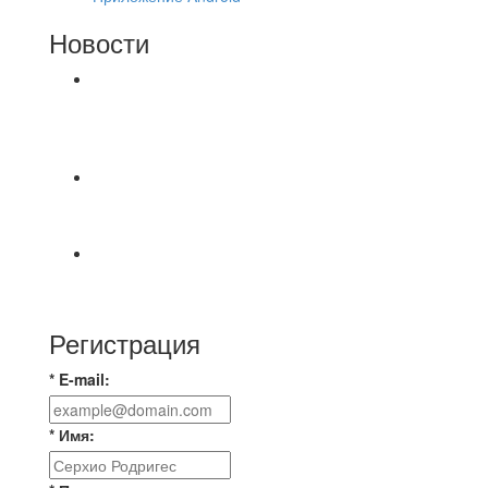
Новости
⚽НАЗНАЧЕНИЯ СУДЕЙ⚽ ‼В СРЕДУ
СОСТОЯТСЯ ДОИГРОВКИ 2-Х ТАЙМОВ ДВУХ
МАТЧЕЙ 2А ЛИГИ.
🇷🇺 Дебют в Первенстве России по футболу
среди команд Первой лиги Дмитрий
Первый официальный турнир Федерации
Текбола Владимирской области
Регистрация
* E-mail:
* Имя: