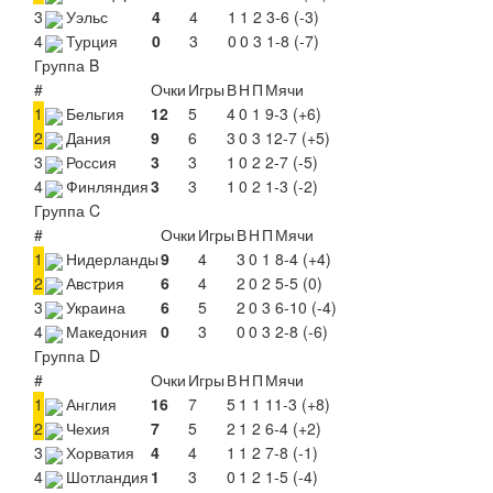
3
Уэльс
4
4
1
1
2
3-6 (-3)
4
Турция
0
3
0
0
3
1-8 (-7)
Группа B
#
Очки
Игры
В
Н
П
Мячи
1
Бельгия
12
5
4
0
1
9-3 (+6)
2
Дания
9
6
3
0
3
12-7 (+5)
3
Россия
3
3
1
0
2
2-7 (-5)
4
Финляндия
3
3
1
0
2
1-3 (-2)
Группа C
#
Очки
Игры
В
Н
П
Мячи
1
Нидерланды
9
4
3
0
1
8-4 (+4)
2
Австрия
6
4
2
0
2
5-5 (0)
3
Украина
6
5
2
0
3
6-10 (-4)
4
Македония
0
3
0
0
3
2-8 (-6)
Группа D
#
Очки
Игры
В
Н
П
Мячи
1
Англия
16
7
5
1
1
11-3 (+8)
2
Чехия
7
5
2
1
2
6-4 (+2)
3
Хорватия
4
4
1
1
2
7-8 (-1)
4
Шотландия
1
3
0
1
2
1-5 (-4)