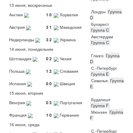
13 июня, воскресенье
Лондон
Группа
Англия
1
0
Хорватия
D
Бухарест
Австрия
3
1
Македония
Группа C
Амстердам
Нидерланды
3
2
Украина
Группа C
14 июня, понедельник
Глазго
Группа
Шотландия
0
2
Чехия
D
С.-Петербург
Польша
1
2
Словакия
Группа E
Севилья
Группа
Испания
0
0
Швеция
E
15 июня, вторник
Будапешт
Венгрия
0
3
Португалия
Группа F
Мюнхен
Группа
Франция
1
0
Германия
F
16 июня, среда
С.-Петербург