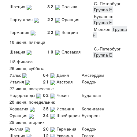
С.-Петербург
Швеция
3
2
Польша
Группа E
Будапешт
Португалия
2
2
Франция
Группа F
Мюнхен
Группа
Германия
2
2
Венгрия
F
18 июня, пятница
С.-Петербург
Швеция
1
0
Словакия
Группа E
1/8 финала
26 июня, суббота
Уэльс
0
4
Дания
Амстердам
Италия
2
1
Австрия
Лондон
27 июня, воскресенье
Нидерланды
0
2
Чехия
Будапешт
28 июня, понедельник
Хорватия
3
5
Испания
Копенгаген
Франция
3
4
Швейцария
Бухарест
29 июня, вторник
Англия
2
0
Германия
Лондон
Швеция
1
2
Украина
Глазго