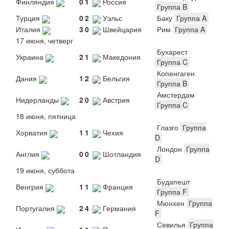
Финляндия
0
1
Россия
Группа B
Турция
0
2
Уэльс
Баку
Группа A
Италия
3
0
Швейцария
Рим
Группа A
17 июня, четверг
Бухарест
Украина
2
1
Македония
Группа C
Копенгаген
Дания
1
2
Бельгия
Группа B
Амстердам
Нидерланды
2
0
Австрия
Группа C
18 июня, пятница
Глазго
Группа
Хорватия
1
1
Чехия
D
Лондон
Группа
Англия
0
0
Шотландия
D
19 июня, суббота
Будапешт
Венгрия
1
1
Франция
Группа F
Мюнхен
Группа
Португалия
2
4
Германия
F
Севилья
Группа