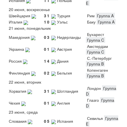
Испания
1
1
Польша
E
20 июня, воскресенье
Швейцария
3
1
Турция
Рим
Группа A
Италия
1
0
Уэльс
Баку
Группа A
21 июня, понедельник
Бухарест
Македония
0
3
Нидерланды
Группа C
Амстердам
Украина
0
1
Австрия
Группа C
С.-Петербург
Россия
1
4
Дания
Группа B
Копенгаген
Финляндия
0
2
Бельгия
Группа B
22 июня, вторник
Лондон
Группа
Хорватия
3
1
Шотландия
D
Глазго
Группа
Чехия
0
1
Англия
D
23 июня, среда
Севилья
Группа
Словакия
0
5
Испания
E