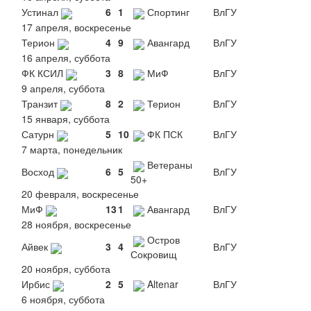
Устинал
6
1
Спортинг
ВлГУ
17 апреля, воскресенье
Терион
4
9
Авангард
ВлГУ
16 апреля, суббота
ФК КСИЛ
3
8
МиФ
ВлГУ
9 апреля, суббота
Транзит
8
2
Терион
ВлГУ
15 января, суббота
Сатурн
5
10
ФК ПСК
ВлГУ
7 марта, понедельник
Ветераны
Восход
6
5
ВлГУ
50+
20 февраля, воскресенье
МиФ
13
1
Авангард
ВлГУ
28 ноября, воскресенье
Остров
Айвек
3
4
ВлГУ
Сокровищ
20 ноября, суббота
Ирбис
2
5
Altenar
ВлГУ
6 ноября, суббота