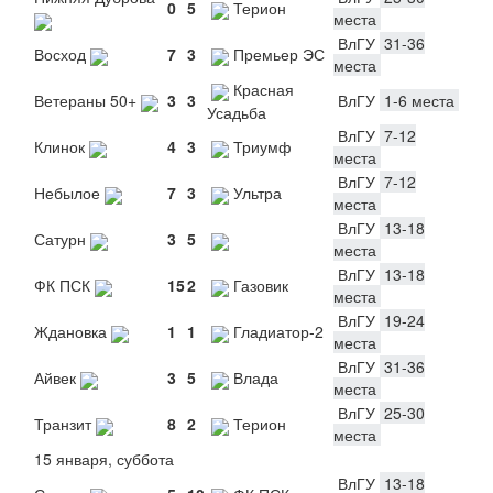
0
5
Терион
места
ВлГУ
31-36
Восход
7
3
Премьер ЭС
места
Красная
Ветераны 50+
3
3
ВлГУ
1-6 места
Усадьба
ВлГУ
7-12
Клинок
4
3
Триумф
места
ВлГУ
7-12
Небылое
7
3
Ультра
места
ВлГУ
13-18
Сатурн
3
5
места
ВлГУ
13-18
ФК ПСК
15
2
Газовик
места
ВлГУ
19-24
Ждановка
1
1
Гладиатор-2
места
ВлГУ
31-36
Айвек
3
5
Влада
места
ВлГУ
25-30
Транзит
8
2
Терион
места
15 января, суббота
ВлГУ
13-18