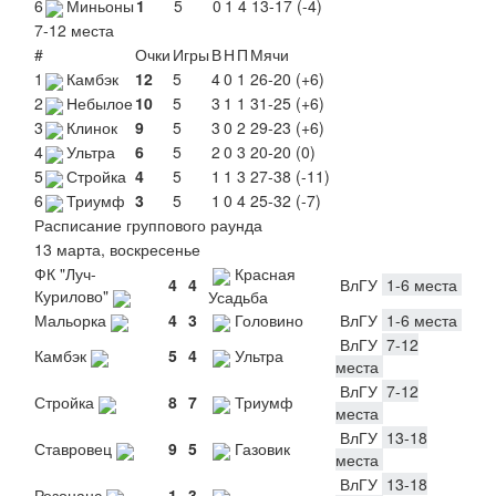
6
Миньоны
1
5
0
1
4
13-17 (-4)
7-12 места
#
Очки
Игры
В
Н
П
Мячи
1
Камбэк
12
5
4
0
1
26-20 (+6)
2
Небылое
10
5
3
1
1
31-25 (+6)
3
Клинок
9
5
3
0
2
29-23 (+6)
4
Ультра
6
5
2
0
3
20-20 (0)
5
Стройка
4
5
1
1
3
27-38 (-11)
6
Триумф
3
5
1
0
4
25-32 (-7)
Расписание группового раунда
13 марта, воскресенье
ФК "Луч-
Красная
4
4
ВлГУ
1-6 места
Курилово"
Усадьба
Мальорка
4
3
Головино
ВлГУ
1-6 места
ВлГУ
7-12
Камбэк
5
4
Ультра
места
ВлГУ
7-12
Стройка
8
7
Триумф
места
ВлГУ
13-18
Ставровец
9
5
Газовик
места
ВлГУ
13-18
Резонанс
1
3