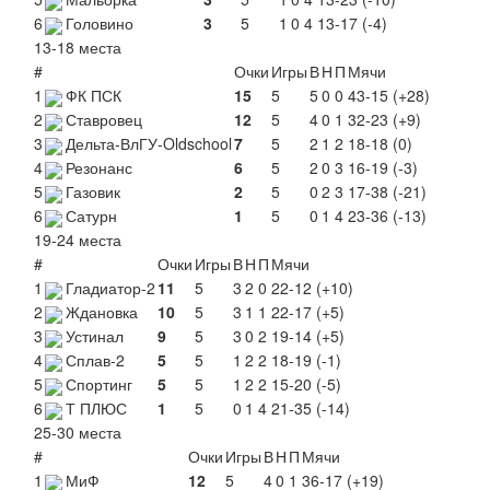
6
Головино
3
5
1
0
4
13-17 (-4)
13-18 места
#
Очки
Игры
В
Н
П
Мячи
1
ФК ПСК
15
5
5
0
0
43-15 (+28)
2
Ставровец
12
5
4
0
1
32-23 (+9)
3
Дельта-ВлГУ-Oldschool
7
5
2
1
2
18-18 (0)
4
Резонанс
6
5
2
0
3
16-19 (-3)
5
Газовик
2
5
0
2
3
17-38 (-21)
6
Сатурн
1
5
0
1
4
23-36 (-13)
19-24 места
#
Очки
Игры
В
Н
П
Мячи
1
Гладиатор-2
11
5
3
2
0
22-12 (+10)
2
Ждановка
10
5
3
1
1
22-17 (+5)
3
Устинал
9
5
3
0
2
19-14 (+5)
4
Сплав-2
5
5
1
2
2
18-19 (-1)
5
Спортинг
5
5
1
2
2
15-20 (-5)
6
Т ПЛЮС
1
5
0
1
4
21-35 (-14)
25-30 места
#
Очки
Игры
В
Н
П
Мячи
1
МиФ
12
5
4
0
1
36-17 (+19)