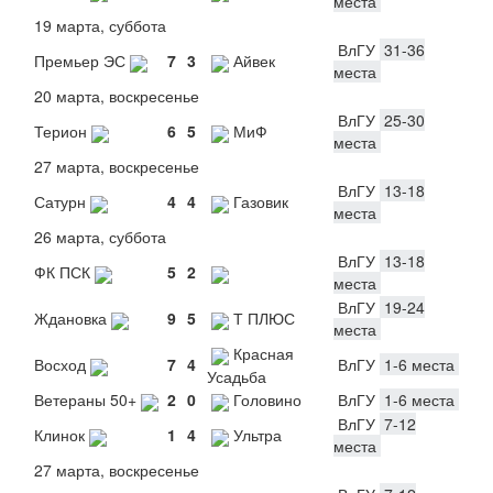
места
19 марта, суббота
ВлГУ
31-36
Премьер ЭС
7
3
Айвек
места
20 марта, воскресенье
ВлГУ
25-30
Терион
6
5
МиФ
места
27 марта, воскресенье
ВлГУ
13-18
Сатурн
4
4
Газовик
места
26 марта, суббота
ВлГУ
13-18
ФК ПСК
5
2
места
ВлГУ
19-24
Ждановка
9
5
Т ПЛЮС
места
Красная
Восход
7
4
ВлГУ
1-6 места
Усадьба
Ветераны 50+
2
0
Головино
ВлГУ
1-6 места
ВлГУ
7-12
Клинок
1
4
Ультра
места
27 марта, воскресенье