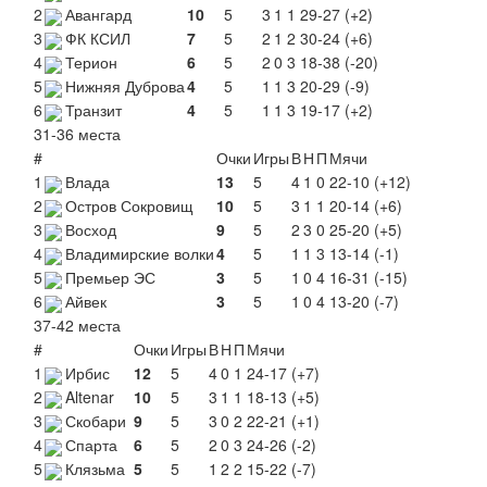
2
Авангард
10
5
3
1
1
29-27 (+2)
3
ФК КСИЛ
7
5
2
1
2
30-24 (+6)
4
Терион
6
5
2
0
3
18-38 (-20)
5
Нижняя Дуброва
4
5
1
1
3
20-29 (-9)
6
Транзит
4
5
1
1
3
19-17 (+2)
31-36 места
#
Очки
Игры
В
Н
П
Мячи
1
Влада
13
5
4
1
0
22-10 (+12)
2
Остров Сокровищ
10
5
3
1
1
20-14 (+6)
3
Восход
9
5
2
3
0
25-20 (+5)
4
Владимирские волки
4
5
1
1
3
13-14 (-1)
5
Премьер ЭС
3
5
1
0
4
16-31 (-15)
6
Айвек
3
5
1
0
4
13-20 (-7)
37-42 места
#
Очки
Игры
В
Н
П
Мячи
1
Ирбис
12
5
4
0
1
24-17 (+7)
2
Altenar
10
5
3
1
1
18-13 (+5)
3
Скобари
9
5
3
0
2
22-21 (+1)
4
Спарта
6
5
2
0
3
24-26 (-2)
5
Клязьма
5
5
1
2
2
15-22 (-7)