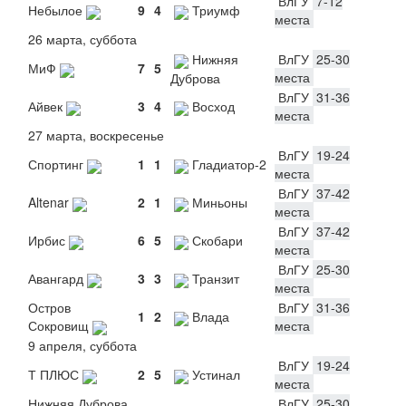
ВлГУ
7-12
Небылое
9
4
Триумф
места
26 марта, суббота
Нижняя
ВлГУ
25-30
МиФ
7
5
места
Дуброва
ВлГУ
31-36
Айвек
3
4
Восход
места
27 марта, воскресенье
ВлГУ
19-24
Спортинг
1
1
Гладиатор-2
места
ВлГУ
37-42
Altenar
2
1
Миньоны
места
ВлГУ
37-42
Ирбис
6
5
Скобари
места
ВлГУ
25-30
Авангард
3
3
Транзит
места
Остров
ВлГУ
31-36
1
2
Влада
Сокровищ
места
9 апреля, суббота
ВлГУ
19-24
Т ПЛЮС
2
5
Устинал
места
Нижняя Дуброва
ВлГУ
25-30