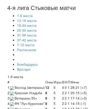
4-я лига Стыковые матчи
1-6 места
13-18 места
19-24 места
25-30 места
31-36 места
37-42 места
7-12 места
Расписание
Бомбардиры
Вратари
1-6 места
#
Очки
Игры
В
Н
П
Мячи
1
Восход (ветераны)
12
5
4
0
1
28-21 (+7)
2
Красная Усадьба
8
5
2
2
1
20-15 (+5)
3
Ветераны 50+
8
5
2
2
1
17-14 (+3)
4
ФК "Луч-Курилово"
8
5
2
2
1
14-15 (-1)
5
Мальорка
3
5
1
0
4
13-23 (-10)