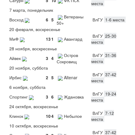
Сатурн
5
10
ФК ПСК
места
7 марта, понедельник
Ветераны
Восход
6
5
ВлГУ
1-6 места
50+
20 февраля, воскресенье
ВлГУ
25-30
МиФ
13
1
Авангард
места
28 ноября, воскресенье
Остров
ВлГУ
31-36
Айвек
3
4
места
Сокровищ
20 ноября, суббота
ВлГУ
37-42
Ирбис
2
5
Altenar
места
6 ноября, суббота
ВлГУ
19-24
Спортинг
3
6
Ждановка
места
24 октября, воскресенье
ВлГУ
7-12
Клинок
10
4
Небылое
места
10 октября, воскресенье
ВлГУ
37-42