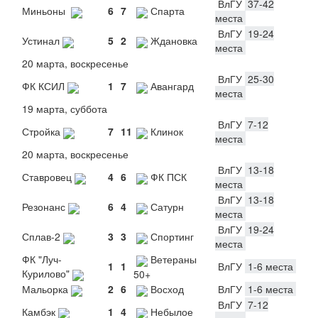
ВлГУ
37-42
Миньоны
6
7
Спарта
места
ВлГУ
19-24
Устинал
5
2
Ждановка
места
20 марта, воскресенье
ВлГУ
25-30
ФК КСИЛ
1
7
Авангард
места
19 марта, суббота
ВлГУ
7-12
Стройка
7
11
Клинок
места
20 марта, воскресенье
ВлГУ
13-18
Ставровец
4
6
ФК ПСК
места
ВлГУ
13-18
Резонанс
6
4
Сатурн
места
ВлГУ
19-24
Сплав-2
3
3
Спортинг
места
ФК "Луч-
Ветераны
1
1
ВлГУ
1-6 места
Курилово"
50+
Мальорка
2
6
Восход
ВлГУ
1-6 места
ВлГУ
7-12
Камбэк
1
4
Небылое