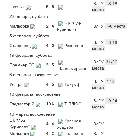
ВлГУ
13-18
Газовик
5
5
места
22 января, суббота
ФК "Луч-
Мальорка
2
4
ВлГУ
1-6 места
Курилово"
5 февраля, суббота
ВлГУ
13-18
Ставровец
4
2
Резонанс
места
19 февраля, суббота
ВлГУ
31-36
Премьер ЭС
3
5
места
Владимирские
6 февраля, воскресенье
ВлГУ
7-12
Ультра
4
5
Триумф
места
13 февраля, воскресенье
ВлГУ
19-24
Гладиатор-2
10
6
Т ПЛЮС
места
13 марта, воскресенье
ФК "Луч-
Красная
4
4
ВлГУ
Курилово"
Усадьба
Мальорка
4
3
Головино
ВлГУ