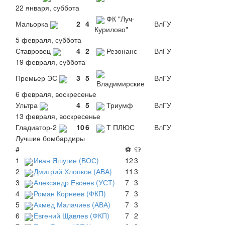
22 января, суббота
ФК "Луч-
Мальорка
2
4
ВлГУ
Курилово"
5 февраля, суббота
Ставровец
4
2
Резонанс
ВлГУ
19 февраля, суббота
Премьер ЭС
3
5
ВлГУ
Владимирские
6 февраля, воскресенье
Ультра
4
5
Триумф
ВлГУ
13 февраля, воскресенье
Гладиатор-2
10
6
Т ПЛЮС
ВлГУ
Лучшие бомбардиры
#
⚽
👕
1
Иван Яшугин (ВОС)
12
3
2
Дмитрий Хлопков (АВА)
11
3
3
Александр Евсеев (УСТ)
7
3
4
Роман Корнеев (ФКП)
7
3
5
Ахмед Малачиев (АВА)
7
3
6
Евгений Щавлев (ФКП)
7
2