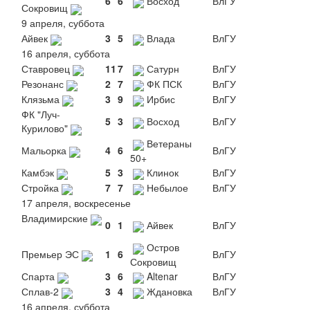
6
6
Восход
ВлГУ
Сокровищ
9 апреля, суббота
Айвек
3
5
Влада
ВлГУ
16 апреля, суббота
Ставровец
11
7
Сатурн
ВлГУ
Резонанс
2
7
ФК ПСК
ВлГУ
Клязьма
3
9
Ирбис
ВлГУ
ФК "Луч-
5
3
Восход
ВлГУ
Курилово"
Ветераны
Мальорка
4
6
ВлГУ
50+
Камбэк
5
3
Клинок
ВлГУ
Стройка
7
7
Небылое
ВлГУ
17 апреля, воскресенье
Владимирские
0
1
Айвек
ВлГУ
Остров
Премьер ЭС
1
6
ВлГУ
Сокровищ
Спарта
3
6
Altenar
ВлГУ
Сплав-2
3
4
Ждановка
ВлГУ
16 апреля, суббота