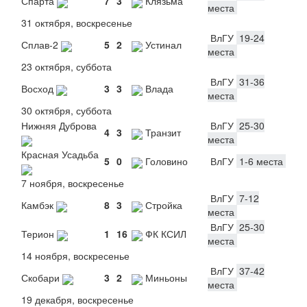
Спарта
7
3
Клязьма
места
31 октября, воскресенье
ВлГУ
19-24
Сплав-2
5
2
Устинал
места
23 октября, суббота
ВлГУ
31-36
Восход
3
3
Влада
места
30 октября, суббота
Нижняя Дуброва
ВлГУ
25-30
4
3
Транзит
места
Красная Усадьба
5
0
Головино
ВлГУ
1-6 места
7 ноября, воскресенье
ВлГУ
7-12
Камбэк
8
3
Стройка
места
ВлГУ
25-30
Терион
1
16
ФК КСИЛ
места
14 ноября, воскресенье
ВлГУ
37-42
Скобари
3
2
Миньоны
места
19 декабря, воскресенье