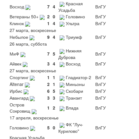
Красная
Восход
7
4
ВлГУ
Усадьба
Ветераны 50+
2
0
Головино
ВлГУ
Клинок
1
4
Ультра
ВлГУ
27 марта, воскресенье
Небылое
9
4
Триумф
ВлГУ
26 марта, суббота
Нижняя
МиФ
7
5
ВлГУ
Дуброва
Айвек
3
4
Восход
ВлГУ
27 марта, воскресенье
Спортинг
1
1
Гладиатор-2
ВлГУ
Altenar
2
1
Миньоны
ВлГУ
Ирбис
6
5
Скобари
ВлГУ
Авангард
3
3
Транзит
ВлГУ
Остров
1
2
Влада
ВлГУ
Сокровищ
17 апреля, воскресенье
ФК "Луч-
Головино
5
0
ВлГУ
Курилово"
Красная Усадьба