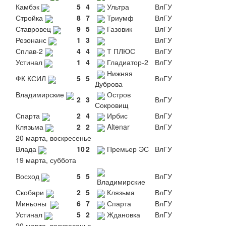
Камбэк
5
4
Ультра
ВлГУ
Стройка
8
7
Триумф
ВлГУ
Ставровец
9
5
Газовик
ВлГУ
Резонанс
1
3
ВлГУ
Сплав-2
4
4
Т ПЛЮС
ВлГУ
Устинал
1
4
Гладиатор-2
ВлГУ
Нижняя
ФК КСИЛ
5
5
ВлГУ
Дуброва
Владимирские
Остров
2
3
ВлГУ
Сокровищ
Спарта
2
4
Ирбис
ВлГУ
Клязьма
2
2
Altenar
ВлГУ
20 марта, воскресенье
Влада
10
2
Премьер ЭС
ВлГУ
19 марта, суббота
Восход
5
5
ВлГУ
Владимирские
Скобари
2
5
Клязьма
ВлГУ
Миньоны
6
7
Спарта
ВлГУ
Устинал
5
2
Ждановка
ВлГУ
20 марта, воскресенье