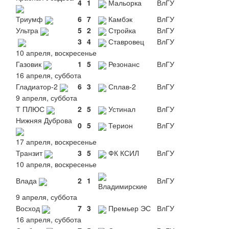
4
1
Мальорка
ВлГУ
Триумф
6
7
Камбэк
ВлГУ
Ультра
5
2
Стройка
ВлГУ
3
4
Ставровец
ВлГУ
10 апреля, воскресенье
Газовик
1
5
Резонанс
ВлГУ
16 апреля, суббота
Гладиатор-2
6
3
Сплав-2
ВлГУ
9 апреля, суббота
Т ПЛЮС
2
5
Устинал
ВлГУ
Нижняя Дуброва
0
5
Терион
ВлГУ
17 апреля, воскресенье
Транзит
3
5
ФК КСИЛ
ВлГУ
10 апреля, воскресенье
Влада
2
1
ВлГУ
Владимирские
9 апреля, суббота
Восход
7
3
Премьер ЭС
ВлГУ
16 апреля, суббота