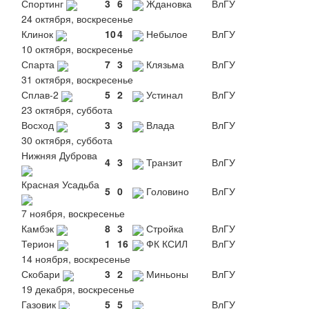
Спортинг
3
6
Ждановка
ВлГУ
24 октября, воскресенье
Клинок
10
4
Небылое
ВлГУ
10 октября, воскресенье
Спарта
7
3
Клязьма
ВлГУ
31 октября, воскресенье
Сплав-2
5
2
Устинал
ВлГУ
23 октября, суббота
Восход
3
3
Влада
ВлГУ
30 октября, суббота
Нижняя Дуброва
4
3
Транзит
ВлГУ
Красная Усадьба
5
0
Головино
ВлГУ
7 ноября, воскресенье
Камбэк
8
3
Стройка
ВлГУ
Терион
1
16
ФК КСИЛ
ВлГУ
14 ноября, воскресенье
Скобари
3
2
Миньоны
ВлГУ
19 декабря, воскресенье
Газовик
5
5
ВлГУ