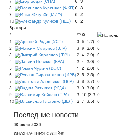
7
Егор Бодак (СПА)
6
3
8
Владислав Курлыков (ФКП)
6
3
9
Илья Жигулёв (МИФ)
6
2
10
Александр Куликов (НЕБ)
6
2
Вратари
#
👕
⚽
1
Арсений Родин (УСТ)
3
5 (1.7)
0
2
Максим Смирнов (ВЛА)
3
6 (2.0)
0
3
Дмитрий Кириллов (ЛУЧ)
2
4 (2.0)
0
4
Даниил Новиков (КРА)
2
4 (2.0)
0
5
Роман Чуркин (ВОС)
1
2 (2.0)
0
6
Руслан Сиразитдинов (ИРБ)
2
5 (2.5)
0
7
Анатолий Алейников (ВЛА)
3
8 (2.7)
0
8
Вадим Ратников (ЖДА)
3
9 (3.0)
0
9
Владимир Кайдаш (ТРА)
3
10 (3.3)
0
10
Владислав Глатенко (ДЕЛ)
2
7 (3.5)
0
Последние новости
30 июля 2026
⚽НАЗНАЧЕНИЯ СУДЕЙ⚽