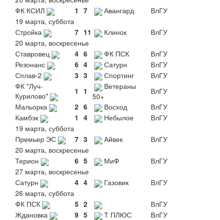
ФК КСИЛ
1
7
Авангард
ВлГУ
19 марта, суббота
Стройка
7
11
Клинок
ВлГУ
20 марта, воскресенье
Ставровец
4
6
ФК ПСК
ВлГУ
Резонанс
6
4
Сатурн
ВлГУ
Сплав-2
3
3
Спортинг
ВлГУ
ФК "Луч-
Ветераны
1
1
ВлГУ
Курилово"
50+
Мальорка
2
6
Восход
ВлГУ
Камбэк
1
4
Небылое
ВлГУ
19 марта, суббота
Премьер ЭС
7
3
Айвек
ВлГУ
20 марта, воскресенье
Терион
6
5
МиФ
ВлГУ
27 марта, воскресенье
Сатурн
4
4
Газовик
ВлГУ
26 марта, суббота
ФК ПСК
5
2
ВлГУ
Ждановка
9
5
Т ПЛЮС
ВлГУ