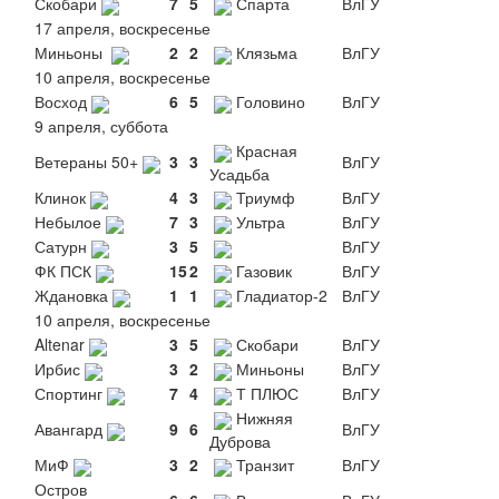
Скобари
7
5
Спарта
ВлГУ
17 апреля, воскресенье
Миньоны
2
2
Клязьма
ВлГУ
10 апреля, воскресенье
Восход
6
5
Головино
ВлГУ
9 апреля, суббота
Красная
Ветераны 50+
3
3
ВлГУ
Усадьба
Клинок
4
3
Триумф
ВлГУ
Небылое
7
3
Ультра
ВлГУ
Сатурн
3
5
ВлГУ
ФК ПСК
15
2
Газовик
ВлГУ
Ждановка
1
1
Гладиатор-2
ВлГУ
10 апреля, воскресенье
Altenar
3
5
Скобари
ВлГУ
Ирбис
3
2
Миньоны
ВлГУ
Спортинг
7
4
Т ПЛЮС
ВлГУ
Нижняя
Авангард
9
6
ВлГУ
Дуброва
МиФ
3
2
Транзит
ВлГУ
Остров