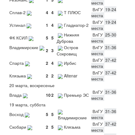
места
ВлГУ
19-24
Сплав-2
4
4
Т ПЛЮС
места
ВлГУ
19-24
Устинал
1
4
Гладиатор-2
места
Нижняя
ВлГУ
25-30
ФК КСИЛ
5
5
места
Дуброва
Владимирские
Остров
ВлГУ
31-36
2
3
места
Сокровищ
ВлГУ
37-42
Спарта
2
4
Ирбис
места
ВлГУ
37-42
Клязьма
2
2
Altenar
места
20 марта, воскресенье
ВлГУ
31-36
Влада
10
2
Премьер ЭС
места
19 марта, суббота
ВлГУ
31-36
Восход
5
5
места
Владимирские
ВлГУ
37-42
Скобари
2
5
Клязьма
места