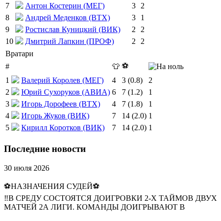
7
Антон Костерин (МЕГ)
3
2
8
Андрей Меденков (ВТХ)
3
1
9
Ростислав Куницкий (ВИК)
2
2
10
Дмитрий Лапкин (ПРОФ)
2
2
Вратари
⚽
#
👕
1
Валерий Королев (МЕГ)
4
3 (0.8)
2
2
Юрий Сухоруков (АВИА)
6
7 (1.2)
1
3
Игорь Дорофеев (ВТХ)
4
7 (1.8)
1
4
Игорь Жуков (ВИК)
7
14 (2.0)
1
5
Кирилл Коротков (ВИК)
7
14 (2.0)
1
Последние новости
30 июля 2026
⚽НАЗНАЧЕНИЯ СУДЕЙ⚽
‼В СРЕДУ СОСТОЯТСЯ ДОИГРОВКИ 2-Х ТАЙМОВ ДВУХ
МАТЧЕЙ 2А ЛИГИ. КОМАНДЫ ДОИГРЫВАЮТ В