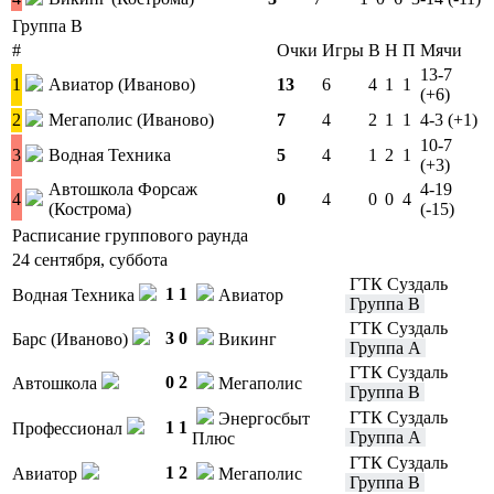
Группа B
#
Очки
Игры
В
Н
П
Мячи
13-7
1
Авиатор (Иваново)
13
6
4
1
1
(+6)
2
Мегаполис (Иваново)
7
4
2
1
1
4-3 (+1)
10-7
3
Водная Техника
5
4
1
2
1
(+3)
Автошкола Форсаж
4-19
4
0
4
0
0
4
(Кострома)
(-15)
Расписание группового раунда
24 сентября, суббота
ГТК Суздаль
1
1
Водная Техника
Авиатор
Группа B
ГТК Суздаль
3
0
Барс (Иваново)
Викинг
Группа A
ГТК Суздаль
0
2
Автошкола
Мегаполис
Группа B
ГТК Суздаль
Энергосбыт
1
1
Профессионал
Группа A
Плюс
ГТК Суздаль
1
2
Авиатор
Мегаполис
Группа B