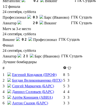
0
2
ГТК Суздаль
Мегаполис
Викинг
1/2 финала
24 сентября, суббота
0
3
ГТК Суздаль
Профессионал
Барс (Иваново)
2
0
ГТК Суздаль
Авиатор
Викинг
Матч за 3-е место
24 сентября, суббота
0
2
ГТК Суздаль
Викинг
Профессионал
Финал
24 сентября, суббота
2
1
ГТК Суздаль
Авиатор
Барс (Иваново)
Лучшие бомбардиры
⚽
#
👕
1
Евгений Кондаков (ПРОФ)
8
5
2
Богдан Великоиваненко (ВТХ)
5
3
3
Сергей Маркичев (БАРС)
5
3
4
Даниил Соловьев (БАРС)
4
4
5
Артём Конищев (АВИА)
3
3
6
Антон Сказов (БАРС)
3
3