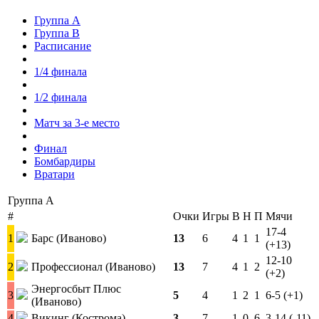
Группа A
Группа B
Расписание
1/4 финала
1/2 финала
Матч за 3-е место
Финал
Бомбардиры
Вратари
Группа A
#
Очки
Игры
В
Н
П
Мячи
17-4
1
Барс (Иваново)
13
6
4
1
1
(+13)
12-10
2
Профессионал (Иваново)
13
7
4
1
2
(+2)
Энергосбыт Плюс
3
5
4
1
2
1
6-5 (+1)
(Иваново)
4
Викинг (Кострома)
3
7
1
0
6
3-14 (-11)