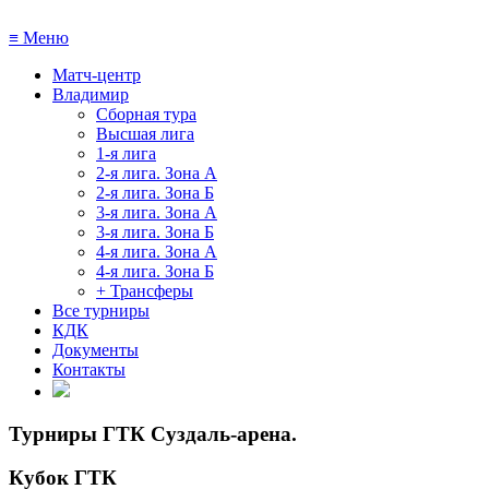
≡
Меню
Матч-центр
Владимир
Сборная тура
Высшая лига
1-я лига
2-я лига. Зона А
2-я лига. Зона Б
3-я лига. Зона А
3-я лига. Зона Б
4-я лига. Зона А
4-я лига. Зона Б
+ Трансферы
Все турниры
КДК
Документы
Контакты
Турниры ГТК Суздаль-арена
.
Кубок ГТК