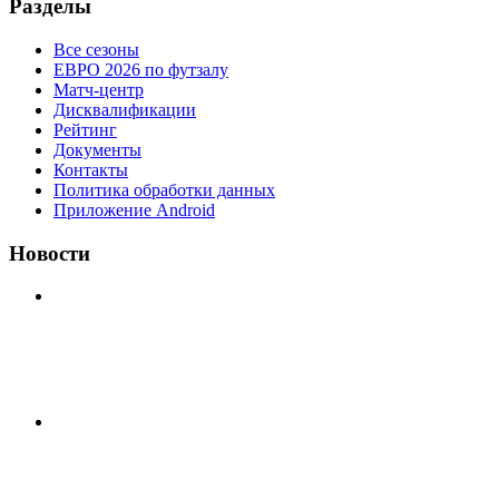
Разделы
Все сезоны
ЕВРО 2026 по футзалу
Матч-центр
Дисквалификации
Рейтинг
Документы
Контакты
Политика обработки данных
Приложение Android
Новости
⚽НАЗНАЧЕНИЯ СУДЕЙ⚽ ‼В СРЕДУ СОСТОЯТСЯ
ДОИГРОВКИ 2-Х ТАЙМОВ ДВУХ МАТЧЕЙ 2А
ЛИГИ.
8.08 на поле был оставлен мяч Demix На турнире На
мяче маркером написано Д.Н. Просьба