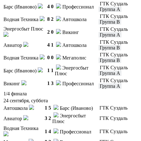
ГТК Суздаль
4
0
Барс (Иваново)
Профессионал
Группа A
ГТК Суздаль
8
2
Водная Техника
Автошкола
Группа B
Энергосбыт Плюс
ГТК Суздаль
2
0
Викинг
Группа A
ГТК Суздаль
4
1
Авиатор
Автошкола
Группа B
ГТК Суздаль
0
0
Водная Техника
Мегаполис
Группа B
ГТК Суздаль
Энергосбыт
1
1
Барс (Иваново)
Группа A
Плюс
ГТК Суздаль
1
3
Викинг
Профессионал
Группа A
1/4 финала
24 сентября, суббота
1
5
ГТК Суздаль
Автошкола
Барс (Иваново)
Энергосбыт
3
2
ГТК Суздаль
Авиатор
Плюс
Водная Техника
1
4
ГТК Суздаль
Профессионал