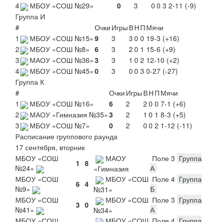
4
МБОУ «СОШ №29»
0
3
0
0
3
2-11 (-9)
Группа И
#
Очки
Игры
В
Н
П
Мячи
1
МБОУ «СОШ №15»
9
3
3
0
0
19-3 (+16)
2
МБОУ «СОШ №8»
6
3
2
0
1
15-6 (+9)
3
МАОУ «СОШ №36»
3
3
1
0
2
12-10 (+2)
4
МБОУ «СОШ №45»
0
3
0
0
3
0-27 (-27)
Группа К
#
Очки
Игры
В
Н
П
Мячи
1
МБОУ «СОШ №16»
6
2
2
0
0
7-1 (+6)
2
МАОУ «Гимназия №35»
3
2
1
0
1
8-3 (+5)
3
МБОУ «СОШ №7»
0
2
0
0
2
1-12 (-11)
Расписание группового раунда
17 сентября, вторник
МБОУ «СОШ
МАОУ
Поле 3
Группа
1
8
№24»
А
«Гимназия
МБОУ «СОШ
МБОУ «СОШ
Поле 4
Группа
6
4
№9»
Б
№31»
МБОУ «СОШ
МБОУ «СОШ
Поле 3
Группа
3
0
№41»
А
№34»
МБОУ «СОШ
МБОУ «СОШ
Поле 4
Группа