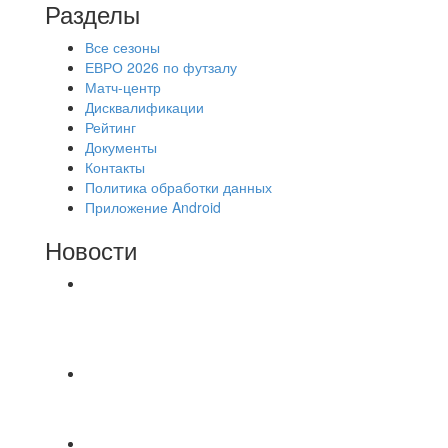
Разделы
Все сезоны
ЕВРО 2026 по футзалу
Матч-центр
Дисквалификации
Рейтинг
Документы
Контакты
Политика обработки данных
Приложение Android
Новости
⚽НАЗНАЧЕНИЯ СУДЕЙ⚽ ‼В СРЕДУ
СОСТОЯТСЯ ДОИГРОВКИ 2-Х ТАЙМОВ ДВУХ
МАТЧЕЙ 2А ЛИГИ.
⚽️ВИДЕООБЗОР⚽️ 4 ЛИГА А «РСК КОМПЛЕКТ»
9️⃣ : 6️⃣ «МАЛЬОРКА»