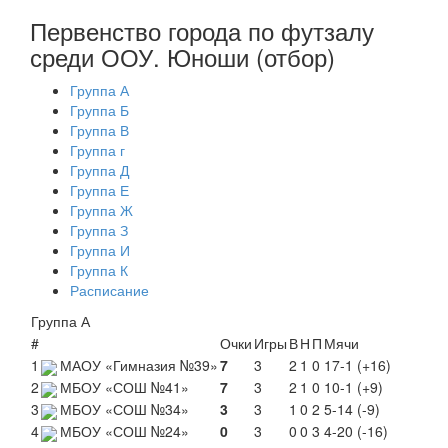
Первенство города по футзалу
среди ООУ. Юноши (отбор)
Группа А
Группа Б
Группа В
Группа г
Группа Д
Группа Е
Группа Ж
Группа З
Группа И
Группа К
Расписание
Группа А
#
Очки
Игры
В
Н
П
Мячи
1
МАОУ «Гимназия №39»
7
3
2
1
0
17-1 (+16)
2
МБОУ «СОШ №41»
7
3
2
1
0
10-1 (+9)
3
МБОУ «СОШ №34»
3
3
1
0
2
5-14 (-9)
4
МБОУ «СОШ №24»
0
3
0
0
3
4-20 (-16)