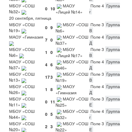
МБОУ «СОШ
МАОУ
Поле 4
Группа
0
10
№32»
г
«Лицей №14»
20 сентября, пятница
МБОУ «СОШ
МБОУ «СОШ
Поле 3
Группа
0
9
№19»
В
№6»
МАОУ «Гимназия
МАОУ «СОШ
Поле 4
Группа
7
0
Д
№37»
МБОУ «СОШ
МБОУ
Поле 3
Группа
1
0
№6»
В
«Лицей №17»
МАОУ «СОШ
МБОУ «СОШ
Поле 4
Группа
4
6
№37»
Д
№46»
МБОУ «СОШ
МБОУ «СОШ
Поле 3
Группа
17
3
№13»
В
№19»
МБОУ «СОШ
МАОУ
Поле 4
Группа
1
8
№26»
Д
«Гимназия
МБОУ «СОШ
МАОУ «СОШ
Поле 3
Группа
0
11
№11»
Е
№25»
МБОУ «СОШ
МБОУ «СОШ
Поле 4
Группа
0
5
№44»
г
№32»
МБОУ «СОШ
МБОУ «СОШ
Поле 3
Группа
2
3
№20»
Е
№22»