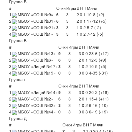
Группа Б
#
Очки
Игры
В
Н
П
Мячи
1
МБОУ «СОШ №9»
6
3
2
0
1
10-8 (+2)
2
МБОУ «СОШ №31»
6
3
2
0
1
17-12 (+5)
3
МБОУ «СОШ №21»
3
3
1
0
2
5-7 (-2)
4
МБОУ «СОШ №1»
3
3
1
0
2
7-12 (-5)
Группа В
#
Очки
Игры
В
Н
П
Мячи
1
МБОУ «СОШ №13»
9
3
3
0
0
23-6 (+17)
2
МБОУ «СОШ №6»
6
3
2
0
1
12-3 (+9)
3
МБОУ «Лицей №17»
3
3
1
0
2
10-5 (+5)
4
МБОУ «СОШ №19»
0
3
0
0
3
4-35 (-31)
Группа г
#
Очки
Игры
В
Н
П
Мячи
1
МАОУ «Лицей №14»
9
3
3
0
0
20-2 (+18)
2
МАОУ «СОШ №2»
6
3
2
0
1
15-4 (+11)
3
МБОУ «СОШ №32»
3
3
1
0
2
6-16 (-10)
4
МБОУ «СОШ №44»
0
3
0
0
3
0-19 (-19)
Группа Д
#
Очки
Игры
В
Н
П
Мячи
1
МБОУ «СОШ №46»
7
3
2
1
0
20-4 (+16)