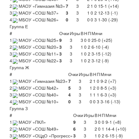
2
МАОУ «Гимназия №3»
7
3
2
1
0
15-1 (+14)
3
МАОУ «СОШ №37»
3
3
1
0
2
12-13 (-1)
4
МБОУ «СОШ №26»
0
3
0
0
3
1-30 (-29)
Группа Е
#
Очки
Игры
В
Н
П
Мячи
1
МАОУ «СОШ №25»
9
3
3
0
0
25-0 (+25)
2
МБОУ «СОШ №20»
3
3
1
0
2
6-10 (-4)
3
МБОУ «СОШ №11»
3
3
1
0
2
3-15 (-12)
4
МБОУ «СОШ №22»
3
3
1
0
2
3-12 (-9)
Группа Ж
#
Очки
Игры
В
Н
П
Мячи
1
МАОУ «Гимназия №23»
7
3
2
1
0
9-2 (+7)
2
МБОУ «СОШ №42»
5
3
1
2
0
8-5 (+3)
3
МБОУ «СОШ №40»
4
3
1
1
1
6-3 (+3)
4
МБОУ «СОШ №10»
0
3
0
0
3
3-16 (-13)
Группа З
#
Очки
Игры
В
Н
П
Мячи
1
МАОУ «ПКЛ»
9
3
3
0
0
9-1 (+8)
2
МАОУ «СОШ №49»
6
3
2
0
1
14-4 (+10)
3
МБОУ «ОЦдО «Прогресс»
3
3
1
0
2
6-15 (-9)