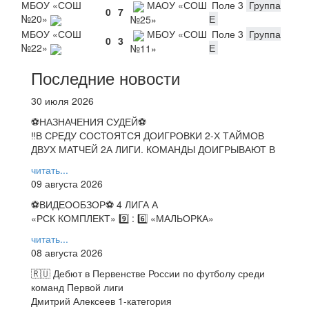
МБОУ «СОШ
МАОУ «СОШ
Поле 3
Группа
0
7
№20»
Е
№25»
МБОУ «СОШ
МБОУ «СОШ
Поле 3
Группа
0
3
№22»
Е
№11»
Последние новости
30 июля 2026
⚽НАЗНАЧЕНИЯ СУДЕЙ⚽
‼В СРЕДУ СОСТОЯТСЯ ДОИГРОВКИ 2-Х ТАЙМОВ
ДВУХ МАТЧЕЙ 2А ЛИГИ. КОМАНДЫ ДОИГРЫВАЮТ В
читать...
09 августа 2026
⚽️ВИДЕООБЗОР⚽️ 4 ЛИГА А
«РСК КОМПЛЕКТ» 9️⃣ : 6️⃣ «МАЛЬОРКА»
читать...
08 августа 2026
🇷🇺 Дебют в Первенстве России по футболу среди
команд Первой лиги
Дмитрий Алексеев 1-категория