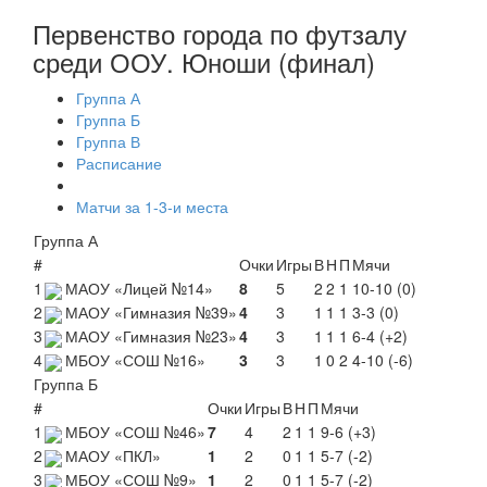
Первенство города по футзалу
среди ООУ. Юноши (финал)
Группа А
Группа Б
Группа В
Расписание
Матчи за 1-3-и места
Группа А
#
Очки
Игры
В
Н
П
Мячи
1
МАОУ «Лицей №14»
8
5
2
2
1
10-10 (0)
2
МАОУ «Гимназия №39»
4
3
1
1
1
3-3 (0)
3
МАОУ «Гимназия №23»
4
3
1
1
1
6-4 (+2)
4
МБОУ «СОШ №16»
3
3
1
0
2
4-10 (-6)
Группа Б
#
Очки
Игры
В
Н
П
Мячи
1
МБОУ «СОШ №46»
7
4
2
1
1
9-6 (+3)
2
МАОУ «ПКЛ»
1
2
0
1
1
5-7 (-2)
3
МБОУ «СОШ №9»
1
2
0
1
1
5-7 (-2)