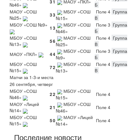
3
1
МАОУ «ПКЛ»
№46»
Б
МАОУ «СОШ
МБОУ «СОШ
Поле 4
Группа
3
3
№25»
В
№15»
МБОУ «СОШ №9»
МБОУ «СОШ
Поле 3
Группа
1
3
Б
№46»
МБОУ «СОШ
МАОУ «СОШ
Поле 4
Группа
5
6
№13»
В
№25»
МБОУ «СОШ
Поле 3
Группа
МАОУ «ПКЛ»
4
4
Б
№9»
МБОУ «СОШ
МБОУ «СОШ
Поле 4
Группа
7
2
№15»
В
№13»
Матчи за 1-3-и места
26 сентября, четверг
МБОУ «СОШ
МБОУ «СОШ
2
2
Поле 4
№46»
№15»
МАОУ «Лицей
МБОУ «СОШ
2
1
Поле 4
№14»
№46»
МБОУ «СОШ
МАОУ «Лицей
5
0
Поле 4
№15»
№14»
Последние новости