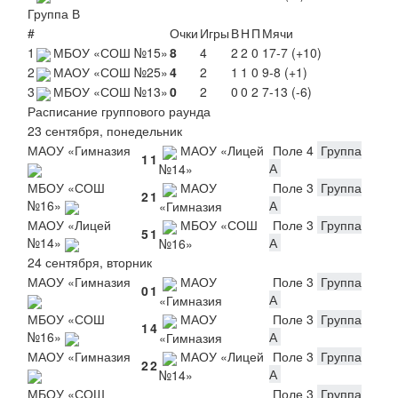
Группа В
#
Очки
Игры
В
Н
П
Мячи
1
МБОУ «СОШ №15»
8
4
2
2
0
17-7 (+10)
2
МАОУ «СОШ №25»
4
2
1
1
0
9-8 (+1)
3
МБОУ «СОШ №13»
0
2
0
0
2
7-13 (-6)
Расписание группового раунда
23 сентября, понедельник
МАОУ «Гимназия
МАОУ «Лицей
Поле 4
Группа
1
1
А
№14»
МБОУ «СОШ
МАОУ
Поле 3
Группа
2
1
№16»
А
«Гимназия
МАОУ «Лицей
МБОУ «СОШ
Поле 3
Группа
5
1
№14»
А
№16»
24 сентября, вторник
МАОУ «Гимназия
МАОУ
Поле 3
Группа
0
1
А
«Гимназия
МБОУ «СОШ
МАОУ
Поле 3
Группа
1
4
№16»
А
«Гимназия
МАОУ «Гимназия
МАОУ «Лицей
Поле 3
Группа
2
2
А
№14»
МБОУ «СОШ
Поле 3
Группа