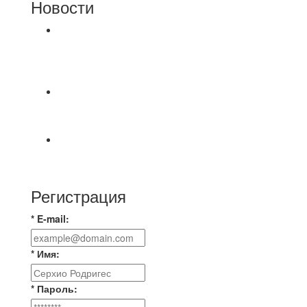
Новости
⚽НАЗНАЧЕНИЯ СУДЕЙ⚽ ‼В СРЕДУ
СОСТОЯТСЯ ДОИГРОВКИ 2-Х ТАЙМОВ ДВУХ
МАТЧЕЙ 2А ЛИГИ.
⚽️ВИДЕООБЗОР⚽️ 4 ЛИГА А «РСК КОМПЛЕКТ»
9️⃣ : 6️⃣ «МАЛЬОРКА»
🇷🇺 Дебют в Первенстве России по футболу
среди команд Первой лиги Дмитрий
Регистрация
* E-mail:
* Имя:
* Пароль: