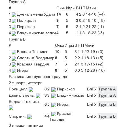
Группа А
#
Очки
Игры
В
Н
П
Мячи
1
Джентльмены Удачи
14
6
4
2
0
14-10 (+4)
2
Полицелл
9
5
3
0
2
18-10 (+8)
3
Перископ
7
5
2
1
2
21-22 (-1)
4
Владимирские волки
4
5
1
1
3
18-23 (-5)
Группа Б
#
Очки
Игры
В
Н
П
Мячи
1
Водная Техника
10
5
3
1
1
22-19 (+3)
2
Спортинг Владимир
8
5
2
2
1
18-13 (+5)
3
Красная Гвардия
7
6
2
1
3
17-15 (+2)
4
Итера
0
5
0
0
5
12-28 (-16)
Расписание группового раунда
2 января, четверг
Полицелл
8
2
Перископ
ВлГУ
Группа А
Джентльмены
3
3
Владимирские
ВлГУ
Группа А
Водная Техника
6
5
Итера
ВлГУ
Группа Б
Красная
Спортинг
4
4
ВлГУ
Группа Б
Гвардия
3 января, пятница