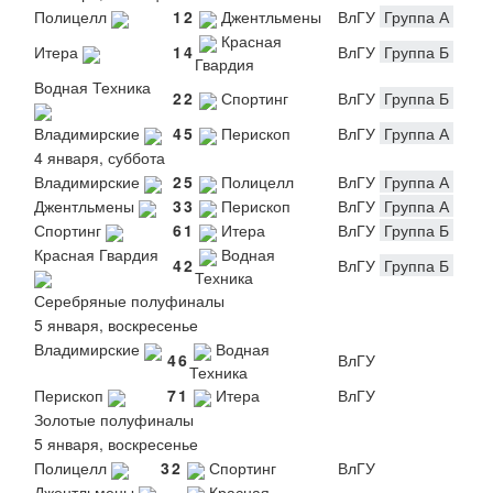
Полицелл
1
2
Джентльмены
ВлГУ
Группа А
Красная
Итера
1
4
ВлГУ
Группа Б
Гвардия
Водная Техника
2
2
Спортинг
ВлГУ
Группа Б
Владимирские
4
5
Перископ
ВлГУ
Группа А
4 января, суббота
Владимирские
2
5
Полицелл
ВлГУ
Группа А
Джентльмены
3
3
Перископ
ВлГУ
Группа А
Спортинг
6
1
Итера
ВлГУ
Группа Б
Красная Гвардия
Водная
4
2
ВлГУ
Группа Б
Техника
Серебряные полуфиналы
5 января, воскресенье
Владимирские
Водная
4
6
ВлГУ
Техника
Перископ
7
1
Итера
ВлГУ
Золотые полуфиналы
5 января, воскресенье
Полицелл
3
2
Спортинг
ВлГУ
Джентльмены
Красная