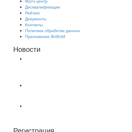
Матч-центр
Дисквалификации
Рейтинг
Документы
Контакты
Политика обработки данных
Приложение Android
Новости
⚽НАЗНАЧЕНИЯ СУДЕЙ⚽ ‼В СРЕДУ
СОСТОЯТСЯ ДОИГРОВКИ 2-Х ТАЙМОВ ДВУХ
МАТЧЕЙ 2А ЛИГИ.
⚽️ВИДЕООБЗОР⚽️ 4 ЛИГА А «РСК КОМПЛЕКТ»
9️⃣ : 6️⃣ «МАЛЬОРКА»
🇷🇺 Дебют в Первенстве России по футболу
среди команд Первой лиги Дмитрий
Регистрация