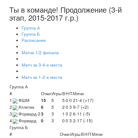
Ты в команде! Продолжение (3-й
этап, 2015-2017 г.р.)
Группа А
Группа Б
Расписание
Матчи 1/2 финала
Матч за 3-4-е места
Матч за 1-2-е места
Группа А
#
Очки
Игры
В
Н
П
Мячи
1
ФШМ
15
5
5
0
0
21-4 (+17)
2
Атлетик
6
5
2
0
3
9-7 (+2)
3
Форвард-2
3
3
1
0
2
6-11 (-5)
4
Форвард
0
3
0
0
3
2-17 (-15)
Группа Б
#
Очки
Игры
В
Н
П
Мячи