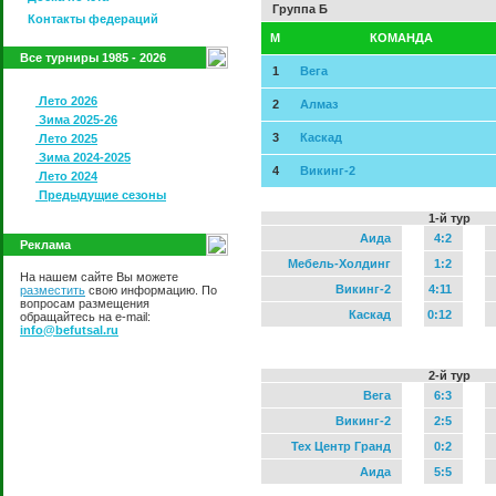
Группа Б
Контакты федераций
M
КОМАНДА
Все турниры 1985 - 2026
1
Вега
Лето 2026
2
Алмаз
Зима 2025-26
3
Каскад
Лето 2025
Зима 2024-2025
4
Викинг-2
Лето 2024
Предыдущие сезоны
1-й тур
Аида
4:2
Реклама
Мебель-Холдинг
1:2
На нашем сайте Вы можете
Викинг-2
4:11
разместить
свою информацию. По
вопросам размещения
Каскад
0:12
обращайтесь на e-mail:
info@befutsal.ru
2-й тур
Вега
6:3
Викинг-2
2:5
Тех Центр Гранд
0:2
Аида
5:5