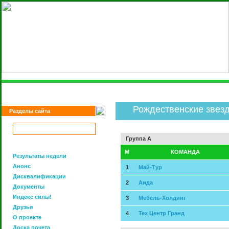
Рождественские звез
Разделы сайта
Группа A
M
КОМАНДА
Результаты недели
Анонс
1
Май-Тур
Дисквалификации
2
Аида
Документы
Индекс силы!
3
Мебель-Холдинг
Друзья
4
Тех Центр Гранд
О проекте
Доска почета