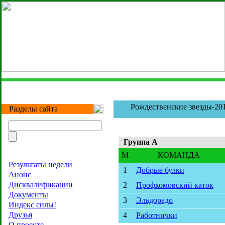
Рождественские звезды-20
Разделы сайта
Группа A
M
КОМАНДА
Результаты недели
1
Добрые булки
Анонс
Дисквалификации
2
Профкомовский каток
Документы
3
Эльдорадо
Индекс силы!
Друзья
4
Работнички
О проекте