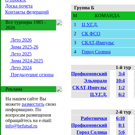
Доска почета
Группа Б
Контакты федераций
M
КОМАНДА
Все турниры 1985 -
1
Ц.У.Г.Д.
2026
2
СК ФСО
Лето 2026
3
СКАТ-Импульс
Зима 2025-26
4
Город Солнца
Лето 2025
Зима 2024-2025
1-й тур
Лето 2024
Профкомовский
3:4
Предыдущие сезоны
Эльдорадо
10:4
СКАТ-Импульс
1:2
Реклама
Ц.У.Г.Д.
6:2
На нашем сайте Вы
можете
разместить
свою
информацию. По
2-й тур
вопросам размещения
Работнички
6:10
обращайтесь на e-mail:
Профкомовский
8:1
info@befutsal.ru
Город Солнца
5:6