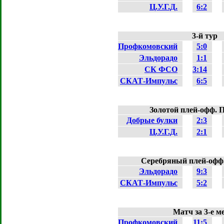
Ц.У.Г.Д.
6:2
3-й тур
Профкомовский
5:0
Эльдорадо
1:1
СК ФСО
3:14
СКАТ-Импульс
6:5
Золотой плей-офф. 
Добрые булки
2:3
Ц.У.Г.Д.
2:1
Серебряный плей-офф
Эльдорадо
9:3
СКАТ-Импульс
5:2
Матч за 3-е м
Профкомовский
11:5