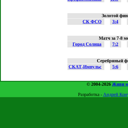
Золотой фин
СК ФСО
3:4
Матч за 7-8 м
Город Солнца
7:2
Серебряный ф
СКАТ-Импульс
5:6
© 2004-2026
Живи м
Разработка -
Андрей Ко