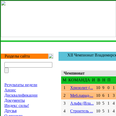
XII Чемпионат Владимирск
Разделы сайта
Чемпионат
M
КОМАНДА
И
В
Н
П
Результаты недели
1
Хризолит (...
10
9
0
1
Анонс
Дисквалификации
2
Меб.парад-...
10
6
1
3
Документы
3
Альфа (Вла...
10
5
1
4
Индекс силы!
Друзья
4
Строитель ...
10
5
1
4
О проекте