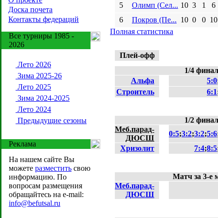
5
Олимп (Сел...
10
3
1
6
Доска почета
Контакты федераций
6
Покров (Пе...
10
0
0
10
Полная статистика
Все турниры 1985 -
2026
Плей-офф
Лето 2026
1/4 фина
Зима 2025-26
Альфа
5:0
Лето 2025
Строитель
6:1
Зима 2024-2025
Лето 2024
1/2 фина
Предыдущие сезоны
Меб.парад-
0:5
;
3:2
;
3:2
;
5:6
ДЮСШ
Реклама
Хризолит
7:4
;
8:5
На нашем сайте Вы
можете
разместить
свою
Матч за 3-е 
информацию. По
вопросам размещения
Меб.парад-
обращайтесь на e-mail:
ДЮСШ
info@befutsal.ru