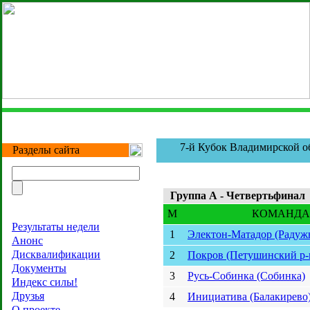
7-й Кубок Владимирской о
Разделы сайта
Группа А - Четвертьфинал
M
КОМАНДА
Результаты недели
1
Электон-Матадор (Радуж
Анонс
Дисквалификации
2
Покров (Петушинский р-
Документы
3
Русь-Собинка (Собинка)
Индекс силы!
Друзья
4
Инициатива (Балакирево
О проекте