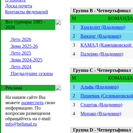
Доска почета
Группа B - Четвертьфинал
Контакты федераций
M
КОМАНДА
Все турниры 1985 -
2026
1
Хризолит (Владимир)
2
Викинг (Владимир)
Лето 2026
3
КАМАД (Камешковский 
Зима 2025-26
Лето 2025
4
Палермо (Владимир)
Зима 2024-2025
Лето 2024
Группа C - Четвертьфинал
Предыдущие сезоны
M
КОМАНДА
1
Альфа (Владимир)
Реклама
2
Пищевик (Селивановский
На нашем сайте Вы
можете
разместить
свою
3
Спартак (Владимир)
информацию. По
вопросам размещения
4
Монако (Владимир)
обращайтесь на e-mail:
info@befutsal.ru
Группа D - Четвертьфинал