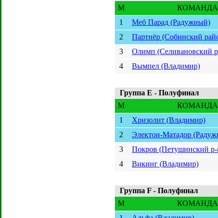
M
КОМАНДА
1
Меб Парад (Радужный)
2
Партнёр (Собинский рай
3
Олимп (Селивановский р
4
Вымпел (Владимир)
Группа E - Полуфинал
M
КОМАНДА
1
Хризолит (Владимир)
2
Электон-Матадор (Радуж
3
Покров (Петушинский р-
4
Викинг (Владимир)
Группа F - Полуфинал
M
КОМАНДА
1
Альфа (Владимир)